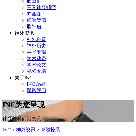
脑出血
三叉神经鞘瘤
帕金森
颅咽管瘤
脑肿瘤
神外资讯
神外科普
神外历史
手术专辑
学术动态
学术论文
视频专辑
关于INC
INC介绍
联系我们
INC为您呈现
神经外科前沿资讯
INC
>
神外资讯
>
脊髓栓系