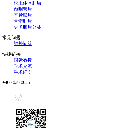
松果体区肿瘤
颅咽管瘤
室管膜瘤
脊髓肿瘤
更多脑瘤分类
常见问题
神外问答
快捷链接
国际教授
学术交流
手术纪实
+400 029 0925