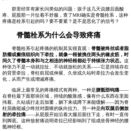
群里经常有家长问类似的问题：孩子这几天说腰后面酸
疼、屁股那一片扯着不舒服，查了MRI确实是脊髓栓系，这种
疼痛是栓系引起的吗？要不要紧？是不是恶化了的信号？
脊髓栓系为什么会导致疼痛
脊髓栓系引起疼痛的机制其实很直观：
脊髓被终丝或者脂
肪瘤或瘢痕组织向下牵拉，就像一根被拽住两头的橡皮筋，时
间久了脊髓本身和与之相连的神经根都处于持续张力状态。
这
种张力不是一动就拉扯、不动就放松的关系——它是持续存在
的背景牵拉，脊柱前屈或伸展、久坐或久站时牵拉力会发生变
化，从而产生或增减疼痛。
临床上最常见的疼痛模式有两种。一种是
腰骶部钝痛
——
在脊柱最下面那块区域，持续的酸胀感，像有什么东西在里面
扽着。久站或行走后加重，躺下来或蹲下来能缓解——因为脊
柱屈曲能减少终丝对圆锥的纵向拉力。另一种是
向双腿后侧放
射的牵拉痛
——从屁股开始沿着大腿后面往下走，有时一直传
到脚底。这种放射痛说明牵拉已经影响到了组成坐骨神经的腰
骶神经根。