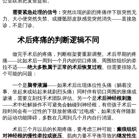
公室联系把复查提前。
需要紧急处理的信号：
突然出现的剧烈疼痛伴下肢突然无
力、大小便突然失禁、或腰骶部皮肤感觉突然消失——直接急
诊，不是门诊。
术后疼痛的判断逻辑不同
做完手术后的疼痛，判断框架要重新调整。术后早期的疼
痛——比如术后一周到一个月内的切口疼痛、周围软组织的牵
拉不适——
绝大多数属于正常的术后恢复过程
。但需要排除几
个可能的问题：
一个是
脑脊液漏
——如果术后出现体位性头痛（躺着没
事、坐起来或站起来就剧烈头痛）同时伴有切口周围的胀痛或
渗液，需要立刻找手术团队评估。另一个是
术后神经根刺激
——术中松解操作不可避免会触碰到神经根，有些孩子术后一
段时间会有一过性的下肢放射痛或"过电感"，如果没有伴随新
的运动功能障碍，多数在几周到几个月内自行消退。
术后三个月以后的长期疼痛，要考虑三种可能：
瘢痕组织
对神经根的慢性牵拉或嵌压
、肌肉力量不平衡导致的
继发性生