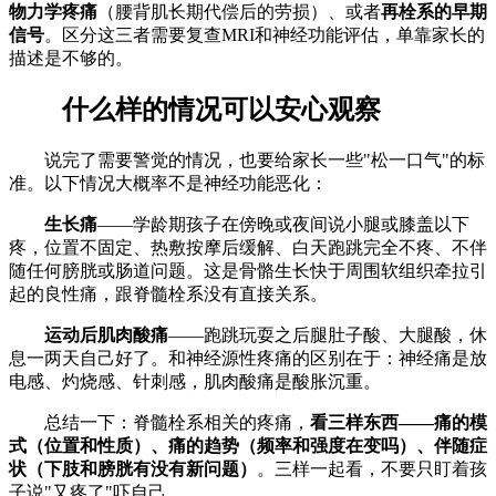
物力学疼痛
（腰背肌长期代偿后的劳损）、或者
再栓系的早期
信号
。区分这三者需要复查MRI和神经功能评估，单靠家长的
描述是不够的。
什么样的情况可以安心观察
说完了需要警觉的情况，也要给家长一些"松一口气"的标
准。以下情况大概率不是神经功能恶化：
生长痛
——学龄期孩子在傍晚或夜间说小腿或膝盖以下
疼，位置不固定、热敷按摩后缓解、白天跑跳完全不疼、不伴
随任何膀胱或肠道问题。这是骨骼生长快于周围软组织牵拉引
起的良性痛，跟脊髓栓系没有直接关系。
运动后肌肉酸痛
——跑跳玩耍之后腿肚子酸、大腿酸，休
息一两天自己好了。和神经源性疼痛的区别在于：神经痛是放
电感、灼烧感、针刺感，肌肉酸痛是酸胀沉重。
总结一下：脊髓栓系相关的疼痛，
看三样东西——痛的模
式（位置和性质）、痛的趋势（频率和强度在变吗）、伴随症
状（下肢和膀胱有没有新问题）
。三样一起看，不要只盯着孩
子说"又疼了"吓自己。