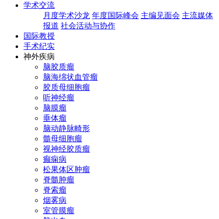
学术交流
月度学术沙龙
年度国际峰会
主编见面会
主流媒体
报道
社会活动与协作
国际教授
手术纪实
神外疾病
脑胶质瘤
脑海绵状血管瘤
胶质母细胞瘤
听神经瘤
脑膜瘤
垂体瘤
脑动静脉畸形
髓母细胞瘤
视神经胶质瘤
癫痫病
松果体区肿瘤
脊髓肿瘤
脊索瘤
烟雾病
室管膜瘤