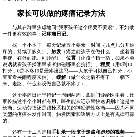
家长可以做的疼痛记录方法
与其在群里焦虑地问"我家孩子这个疼要不要紧"，不如做
一件更有效的事：
记疼痛日记。
找一个小本子，每天记录五个要素：
时间
（几点几分开始
疼的，持续了多久）、
触发
（疼之前孩子在做什么——坐着看
电视、在外面跑、刚睡醒）、
位置
（让孩子指一指，如果不会
说话就看孩子揉哪里或者触碰哪里会抗拒）、
程度
（用0到10
打分，0是不疼10是最疼没法忍——大孩子可以自己打分，小
宝宝看哭闹程度来估）、
缓解
（做什么之后不疼了——躺下
来、走路、什么都没做自己就不疼了）。
这个疼痛日记坚持记一周到两周，拿到门诊给医生看，比
家长描述半个小时都有用。医生能从记录里快速识别出这是生
长痛、运动劳损还是跟栓系相关的神经源性疼痛——因为不同
类型的疼痛在发作时间、触发因素和缓解方式上是有规律可循
的。
还有一个工具是
用手机录一段孩子走路和跑步的视频
——