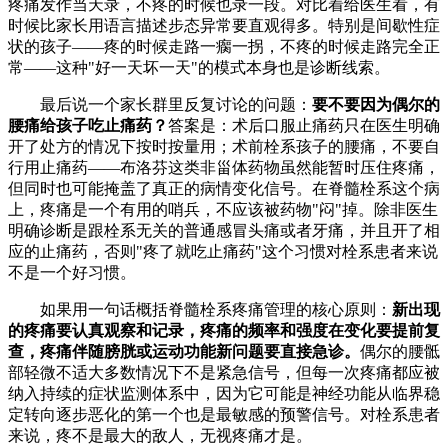
疼痛发作当天录，不疼的时候也录一段。对比着给医生看，有
时候比家长用语言描述步态异常要直观得多。特别是间歇性症
状的孩子——疼的时候走路一瘸一拐，不疼的时候走路完全正
常——这种"好一天坏一天"的模式本身也是诊断线索。
最后说一个家长群里反复讨论的问题：
要不要因为偶尔的
腰痛给孩子吃止痛药？
答案是：术后口服止痛药只在医生明确
开了处方的情况下按时按量用；术前栓系孩子的腰痛，不要自
行用止痛药——布洛芬这类非甾体药物虽然能暂时压住疼痛，
但同时也可能掩盖了真正的病情变化信号。在脊髓栓系这个病
上，疼痛是一个有用的哨兵，不应该被药物"闷"掉。除非医生
明确诊断是跟栓系无关的普通感冒头痛或者牙痛，并且开了相
应的止痛药，否则"疼了就吃止痛药"这个习惯对栓系患者来说
不是一个好习惯。
如果用一句话概括脊髓栓系疼痛管理的核心原则：
新出现
的疼痛要认真观察和记录，疼痛的频率和强度在变化要提前复
查，疼痛伴随膀胱或运动功能新问题要直接急诊。
偶尔的腰骶
部轻微不适大多数情况下不是紧急信号，但每一次疼痛都应被
纳入持续的症状监测体系中，因为它可能是神经功能从临界稳
定转向逐步恶化的第一个也是最敏感的预警信号。对栓系患者
来说，疼不是最大的敌人，无视疼痛才是。