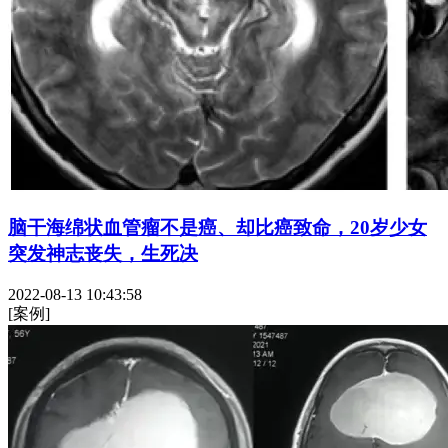
脑干海绵状血管瘤不是癌、却比癌致命，20岁少女
突发神志丧失，生死决
2022-08-13 10:43:58
[案例]