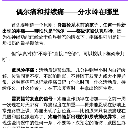
偶尔痛和持续痛——分水岭在哪里
首先要明确一个原则：
脊髓栓系术前的孩子，任何一种新
出现的疼痛——哪怕只是"偶尔"——都应该被认真对待。
因
为在神经功能已经处于临界状态的情况下，疼痛很可能是进一
步损伤的最早期信号。
但"认真对待"不等于"直接冲急诊"。可以按以下框架来判
断：
低风险疼痛：
活动后短暂出现、几分钟到半小时内自行缓
解、位置固定不变、不影响睡眠、不伴随下肢无力或大小便异
常。这种疼痛可以记录疼痛日记（什么时间、什么活动后、持
续多久、什么位置），在下次复查时一并拿出给医生看。
需要提前复查的信号：
疼痛发作频率在增加——之前一周
一次现在每天都有、疼痛程度在加重——原来能忍现在影响正
常走路或上课、疼痛出现了新位置——比如原来只有腰痛现在
屁股和腿也跟着疼了、
疼痛伴随新出现的排尿或排便异常
。出
现这些情况中的任何一条，不要等下次预定的随访，跟医生办