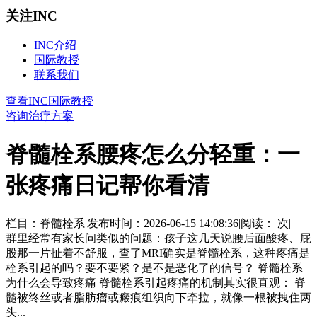
关注INC
INC介绍
国际教授
联系我们
查看INC国际教授
咨询治疗方案
脊髓栓系腰疼怎么分轻重：一
张疼痛日记帮你看清
栏目：脊髓栓系
|
发布时间：2026-06-15 14:08:36
|
阅读：
次
|
群里经常有家长问类似的问题：孩子这几天说腰后面酸疼、屁
股那一片扯着不舒服，查了MRI确实是脊髓栓系，这种疼痛是
栓系引起的吗？要不要紧？是不是恶化了的信号？ 脊髓栓系
为什么会导致疼痛 脊髓栓系引起疼痛的机制其实很直观： 脊
髓被终丝或者脂肪瘤或瘢痕组织向下牵拉，就像一根被拽住两
头...