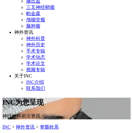
脑出血
三叉神经鞘瘤
帕金森
颅咽管瘤
脑肿瘤
神外资讯
神外科普
神外历史
手术专辑
学术动态
学术论文
视频专辑
关于INC
INC介绍
联系我们
INC为您呈现
神经外科前沿资讯
INC
>
神外资讯
>
脊髓栓系