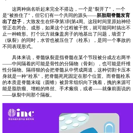
这两种病名听起来完全不搭边，一个是"裂开了"，一个
是"被拴住了"，但它们有一个共同的源头——
胚胎期脊髓发育
出了岔子
，大致发生在怀孕第3到第4周。这段时间里原始神经
管正在闭合、成形，如果这个过程被干扰，就可能同时搞出不
止一种畸形。打个比方就像盖房子的地基出了问题，墙歪了
（纵裂）的同时，水管也被压住了（栓系），是同一个事故的
不同表现形式。
具体来说，脊髓纵裂是指脊髓在某个节段被分成左右两半
——中间隔着的可能是骨性的分隔物（骨刺），也可能是纤维
性分隔物。隔得狠的会把脊髓从中劈成两道，这种切割卡压本
身就是一种"栓系"，把脊髓死死固定在那个位置。而脊髓栓系
的本质是脊髓末端（圆锥）被异常组织向下拽着，拽的来源可
能是脂肪瘤、增粗的终丝、手术瘢痕，或者——就像前面说的
——纵裂中间那个隔板。