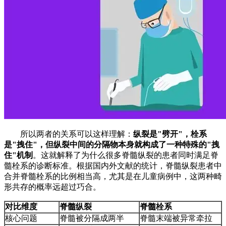
所以两者的关系可以这样理解：
纵裂是"劈开"，栓系
是"拽住"，但纵裂中间的分隔物本身就构成了一种特殊的"拽
住"机制
。这就解释了为什么很多脊髓纵裂的患者同时满足脊
髓栓系的诊断标准。根据国内外文献的统计，脊髓纵裂患者中
合并脊髓栓系的比例相当高，尤其是在儿童病例中，这两种畸
形共存的概率远超过巧合。
对比维度
脊髓纵裂
脊髓栓系
核心问题
脊髓被分隔成两半
脊髓末端被异常牵拉