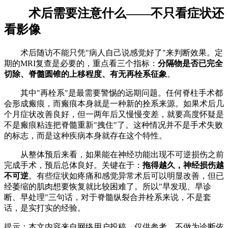
术后需要注意什么——不只看症状还
看影像
术后随访不能只凭"病人自己说感觉好了"来判断效果。定
期的MRI复查是必要的，重点看三个指标：
分隔物是否已完全
切除、脊髓圆锥的上移程度、有无再栓系征象
。
其中"再栓系"是最需要警惕的远期问题。任何脊柱手术都
会形成瘢痕，而瘢痕本身就是一种新的拴系来源。如果术后几
个月症状改善良好，但一两年后又慢慢变差，就要高度怀疑是
不是瘢痕粘连把脊髓重新"拽住"了。这种情况并不是手术失败
的标志，而是这种疾病本身就存在这个特性。
从整体预后来看，如果能在神经功能出现不可逆损伤之前
完成手术，预后总体良好。关键在于：
拖得越久，神经损伤越
不可逆
。有些症状如疼痛和感觉异常术后可以明显改善，但已
经萎缩的肌肉想要恢复就比较困难了。所以"早发现、早诊
断、早处理"三句话，对于脊髓纵裂合并栓系来说，不是套
话，是实打实的经验。
提示：本文内容来自网络用户投稿，仅供参考，不做为诊断依