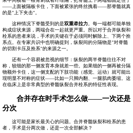
果中间横着一根骨刺或者纤维隔，把脊髓上下两端都固定住了
——上面被隔板卡住，下面被紧张的终丝拽着——那脊髓就真
的是"上下夹击"。
这种情况下脊髓受到的是
双重牵拉力
。每一端都可能单独
构成症状来源，两端合在一起就更严重。所以对于合并纵裂和
栓系的患者来说，手术的关键在于必须同时解除上、下两个拴
系点。在专家共识中也明确提到，纵裂间的分隔物是"对脊髓
的切割卡压及拴系"的来源之一。
还有一个容易被忽视的细节：纵裂的两半脊髓往往不对
称，较细的那一侧发育本身就差一些。如果细的一侧再被分隔
物额外卡住，这一侧支配的下肢功能（感觉、运动）就可能出
现明显不对称的症状——比如一只脚内翻、一腿肌肉萎缩。这
在临床上是非常典型的脊髓纵裂合并栓系的特征性表现。
合并存在时手术怎么做——一次还是
分次
这可能是家长最关心的问题。合并脊髓纵裂和栓系的患
者，手术是分两次做，还是一次全部解决？