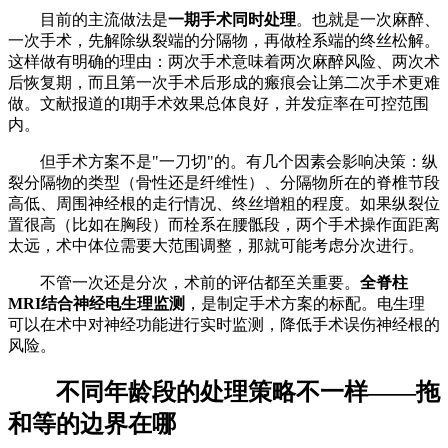
目前的主流做法是
一期手术同时处理
。也就是一次麻醉、
一次手术，先解除纵裂端的分隔物，再做栓系端的终丝松解。
这样做有明确的理由：两次手术意味着两次麻醉风险、两次术
后恢复期，而且第一次手术后形成的瘢痕会让第二次手术更难
做。文献报道的I期手术效果总体良好，并发症率在可控范围
内。
但手术方案不是"一刀切"的。有几个因素会影响决策：纵
裂分隔物的类型（骨性还是纤维性）、分隔物所在的脊椎节段
高低、周围神经根的走行情况、终丝增粗的程度。如果纵裂位
置很高（比如在胸段）而栓系在腰骶段，两个手术操作面距离
太远，术中体位需要大范围调整，那就可能考虑分次进行。
不管一次还是分次，术前的评估都至关重要。
全脊柱
MRI结合神经电生理监测
，是制定手术方案的标配。电生理
可以在术中对神经功能进行实时监测，降低手术误伤神经根的
风险。
不同年龄段的处理策略不一样——拖
和等的边界在哪