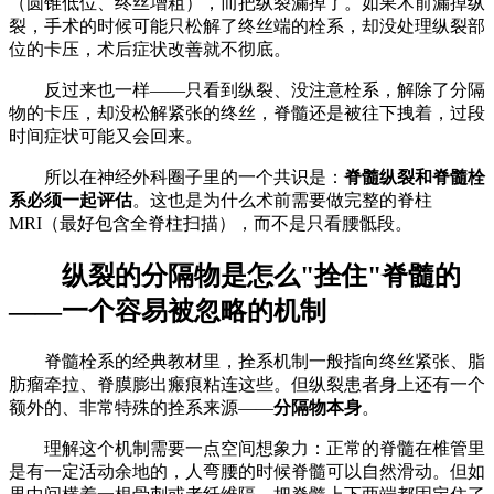
（圆锥低位、终丝增粗），而把纵裂漏掉了。如果术前漏掉纵
裂，手术的时候可能只松解了终丝端的栓系，却没处理纵裂部
位的卡压，术后症状改善就不彻底。
反过来也一样——只看到纵裂、没注意栓系，解除了分隔
物的卡压，却没松解紧张的终丝，脊髓还是被往下拽着，过段
时间症状可能又会回来。
所以在神经外科圈子里的一个共识是：
脊髓纵裂和脊髓栓
系必须一起评估
。这也是为什么术前需要做完整的脊柱
MRI（最好包含全脊柱扫描），而不是只看腰骶段。
纵裂的分隔物是怎么"拴住"脊髓的
——一个容易被忽略的机制
脊髓栓系的经典教材里，拴系机制一般指向终丝紧张、脂
肪瘤牵拉、脊膜膨出瘢痕粘连这些。但纵裂患者身上还有一个
额外的、非常特殊的拴系来源——
分隔物本身
。
理解这个机制需要一点空间想象力：正常的脊髓在椎管里
是有一定活动余地的，人弯腰的时候脊髓可以自然滑动。但如