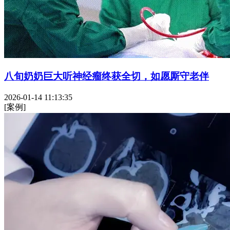
八旬奶奶巨大听神经瘤终获全切，如愿厮守老伴
2026-01-14 11:13:35
[案例]