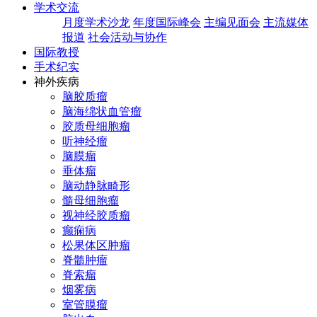
学术交流
月度学术沙龙
年度国际峰会
主编见面会
主流媒体
报道
社会活动与协作
国际教授
手术纪实
神外疾病
脑胶质瘤
脑海绵状血管瘤
胶质母细胞瘤
听神经瘤
脑膜瘤
垂体瘤
脑动静脉畸形
髓母细胞瘤
视神经胶质瘤
癫痫病
松果体区肿瘤
脊髓肿瘤
脊索瘤
烟雾病
室管膜瘤