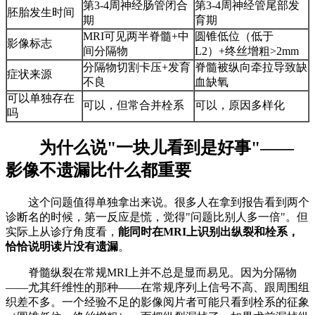
第3-4周神经肠管闭合
第3-4周神经管尾部发
胚胎发生时间
期
育期
MRI可见两半脊髓+中
圆锥低位（低于
影像标志
间分隔物
L2）+终丝增粗>2mm
分隔物切割卡压+发育
脊髓被纵向牵拉导致缺
症状来源
不良
血缺氧
可以单独存在
可以，但常合并栓系
可以，原因多样化
吗
为什么说"一块儿看到是好事"——
影像不遗漏比什么都重要
这个问题值得单独拿出来说。很多人在拿到报告看到两个
诊断名的时候，第一反应是慌，觉得"问题比别人多一倍"。但
实际上从诊疗角度看，
能同时在MRI上识别出纵裂和栓系，
恰恰说明读片没有遗漏
。
脊髓纵裂在常规MRI上并不总是显而易见。因为分隔物
——尤其纤维性的那种——在常规序列上信号不高、跟周围组
织差不多。一个经验不足的影像阅片者可能只看到栓系的征象