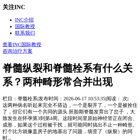
关注INC
INC介绍
国际教授
联系我们
查看INC国际教授
咨询治疗方案
脊髓纵裂和脊髓栓系有什么关
系？两种畸形常合并出现
栏目：脊髓栓系
|
发布时间：2026-06-17 10:53:35
|
阅读：
次
|
这两种病名听起来完全不搭边，一个是裂开了，一个是被拴住
了，但它们有一个共同的源头 胚胎期脊髓发育出了岔子 ，大
致发生在怀孕第3到第4周。这段时间里原始神经管正在闭合、
成形，如果这个过程被干扰，就可能同时搞出不止一种畸形。
打个比方就像盖房子的地基出了问题，墙歪了（纵裂）的同
时...