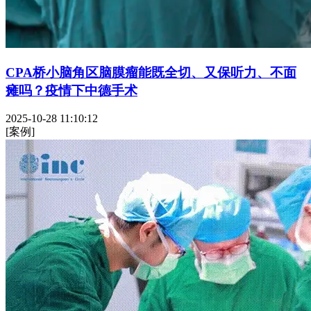
CPA桥小脑角区脑膜瘤能既全切、又保听力、不面
瘫吗？疫情下中德手术
2025-10-28 11:10:12
[案例]