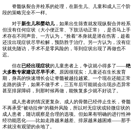
脊髓纵裂合并栓系的处理，在新生儿、儿童和成人三个阶
段的策略完全不一样。
对于
新生儿和婴幼儿
，如果出生筛查就发现纵裂合并栓系
但没有任何症状（大小便正常、下肢活动正常），是否马上手
术存在不同声音。一方认为，"拴着"本身就是潜在伤害，趁着
还没出现症状尽早松解，预防胜于治疗。另一方认为，没有症
状就先随访，手术不是零风险的，等到症状出现了再做也不
迟。
但在
已经出现症状
的儿童患者上，争议就小得多了——
绝
大多数专家建议尽早手术
。原因很现实：儿童还在生长发育
期，身高的快速增长会让脊髓被越拉越紧。一个现在还能正常
走路的孩子，如果不做手术，三五年后可能就会出现步态异常
甚至排尿障碍，到那时候再做，能恢复多少就不好说了。
成人患者的情况更复杂。成人的骨骼已经停止生长，脊髓
不再承受"被动拉伸"的额外风险，所以对无症状或轻微症状的
成人患者，随访观察是合理的选项。但如果有明确的进行性神
经功能恶化——比如走路越来越差、排尿越来越困难——那手
术就没有观望的余地了。