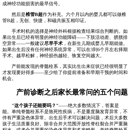
成神经功能损害的最早信号。
然后是
椎管B超
作为补充。六个月以内的婴儿都可以做椎
管B超，无创、快捷，和磁共振互相印证。
手术时机的选择是神经外科根据检查结果综合判断的。如
果出生后已经有明显的神经功能障碍——下肢活动差、膀胱排
空异常——一般建议
尽早手术
，在新生儿期或婴儿早期就做。
如果出生后没有任何神经系统异常，可以在3到6个月左右择期
手术。越早松解，神经损伤越轻、恢复空间越大。
产前能发现的脊髓栓系，其实比生出来症状已经很明显了
才发现要好得多——至少给了你提前准备和早期干预的时间和
机会。
产前诊断之后家长最常问的五个问题
"这个孩子还能要吗？"
——绝大多数情况下，答案是
能。单纯脊髓栓系不是致死性疾病，不是重度脑发育异常，不
伴有严重染色体异常。出生后手术可以解决问题，术后大多数
孩子生活质量良好。除非合并大范围开放性脊柱裂合并严重脑
积水、或者合并严重的染色体异常和多发畸形，单纯脊髓栓系