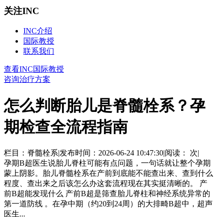
关注INC
INC介绍
国际教授
联系我们
查看INC国际教授
咨询治疗方案
怎么判断胎儿是脊髓栓系？孕
期检查全流程指南
栏目：脊髓栓系
|
发布时间：2026-06-24 10:47:30
|
阅读：
次
|
孕期B超医生说胎儿脊柱可能有点问题，一句话就让整个孕期
蒙上阴影。胎儿脊髓栓系在产前到底能不能查出来、查到什么
程度、查出来之后该怎么办这套流程现在其实挺清晰的。 产
前B超能发现什么 产前B超是筛查胎儿脊柱和神经系统异常的
第一道防线 。在孕中期（约20到24周）的大排畸B超中，超声
医生...