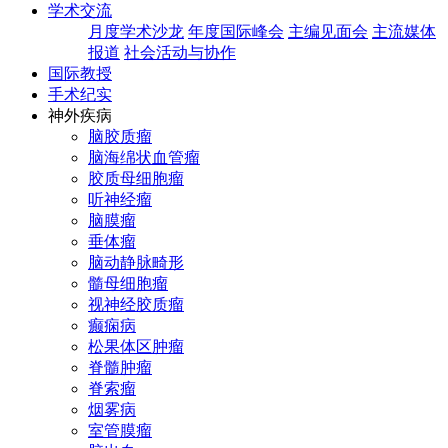
学术交流
月度学术沙龙
年度国际峰会
主编见面会
主流媒体
报道
社会活动与协作
国际教授
手术纪实
神外疾病
脑胶质瘤
脑海绵状血管瘤
胶质母细胞瘤
听神经瘤
脑膜瘤
垂体瘤
脑动静脉畸形
髓母细胞瘤
视神经胶质瘤
癫痫病
松果体区肿瘤
脊髓肿瘤
脊索瘤
烟雾病
室管膜瘤