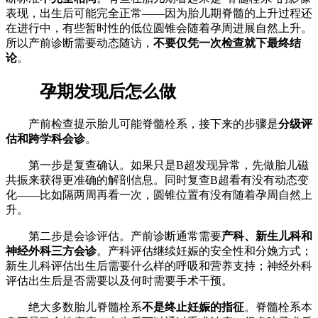
表现，出生后可能完全正常——因为胎儿期脊髓的上升过程还
在进行中，有些暂时性的低位圆锥会随着孕周进展自然上升。
所以产前诊断需要动态随访，
不要仅凭一次检查就下最终结
论
。
孕期发现后怎么做
产前检查提示胎儿可能脊髓栓系，接下来的步骤是
分级评
估和跨学科会诊
。
第一步是复查确认。如果只是B超发现异常，先做胎儿磁
共振来获得更准确的解剖信息。同时复查B超看有没有动态变
化——比如隔两周再看一次，圆锥位置有没有随着孕周自然上
升。
第二步是会诊评估。产前诊断通常需要
产科、新生儿科和
神经外科三方会诊
。产科评估继续妊娠的安全性和分娩方式；
新生儿科评估出生后需要什么样的呼吸和营养支持；神经外科
评估出生后是否需要以及何时需要手术干预。
绝大多数胎儿脊髓栓系
不是终止妊娠的指征
。脊髓栓系本