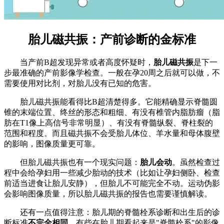
胎儿磁共振：产前诊断的金标准
当产前B超发现异常或者高度怀疑时，
胎儿磁共振
是下一
步最准确的产前影像学检查。一般在孕20周之后就可以做，不
需要使用对比剂，对胎儿没有已知的危害。
胎儿磁共振能看得比B超清楚得多。它能精确显示脊髓圆
锥的末端位置、终丝的形态和粗细、有没有椎管内脂肪瘤（脂
肪在T1像上高信号非常明显）、有没有脊髓纵裂、脊柱裂的
范围和程度。而且磁共振不会受胎儿体位、羊水量和母体腹壁
的影响，图像质量更可靠。
但胎儿磁共振也有一个现实问题：
胎儿会动
。虽然检查过
程中会给孕妇用一些减少胎动的技术（比如让孕妇侧卧、检查
前适当进食让胎儿安静），但胎儿不可能完全不动。运动伪影
会影响图像质量，所以胎儿磁共振的报告也需要谨慎解读。
还有一点值得注意：胎儿期的脊髓栓系诊断和出生后的诊
断标准
不完全相同
。有些在胎儿期看起来是"脊髓栓系"的影像