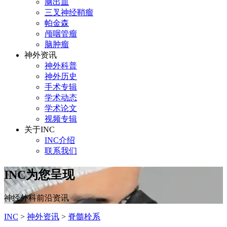
脑出血
三叉神经鞘瘤
帕金森
颅咽管瘤
脑肿瘤
神外资讯
神外科普
神外历史
手术专辑
学术动态
学术论文
视频专辑
关于INC
INC介绍
联系我们
INC为您呈现
神经外科前沿资讯
INC
>
神外资讯
>
脊髓栓系