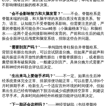
不影响继续妊娠的根本决策。
"会不会影响智力和大脑发育？"
——不会。脊髓栓系是
脊髓末端的问题，和大脑半球的灰质白质没有直接关系。智
力、语言、认知能力不受脊髓栓系影响。但需要注意的是，严
重的脊髓栓系可能合并Chiari畸形（小脑扁桃体下疝）和脑积
水——这两个是会间接影响神经发育的。产前和出生后的磁共
振会全面评估后颅窝和脑室系统，排除这些合并问题。
"需要剖宫产吗？"
——单纯隐性脊柱裂合并脊髓栓系、
背部没有膨出包块的，可以尝试阴道分娩。但如果产前超声和
磁共振提示有开放性的囊性膨出（脊髓脊膜膨出），或者膨出
囊壁很薄有破裂风险，一般建议剖宫产。具体分娩方式需要产
科和神经外科联合评估后决定。
"生出来马上要做手术吗？"
——不一定。如果出生后神
经系统查体完全正常、排尿排便功能正常，可以在婴儿3到6个
月时择期手术，给新生儿一个适应宫外环境的时间缓冲。但如
果出生后已经有明确的下肢活动减少或膀胱排空异常，则建议
尽早手术。具体时间由神经外科根据功能评估结果决定。
"下一胎还会这样吗？"
——神经管缺陷（包括脊髓栓