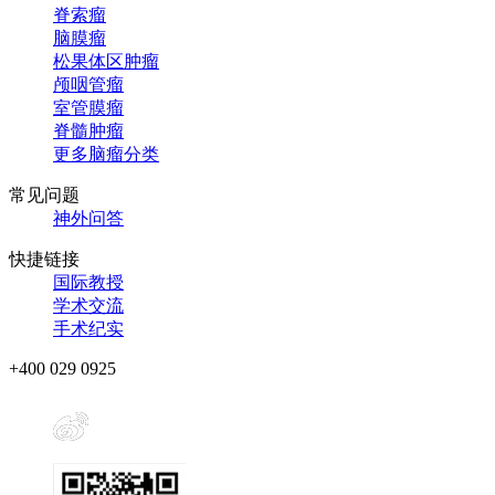
脊索瘤
脑膜瘤
松果体区肿瘤
颅咽管瘤
室管膜瘤
脊髓肿瘤
更多脑瘤分类
常见问题
神外问答
快捷链接
国际教授
学术交流
手术纪实
+400 029 0925