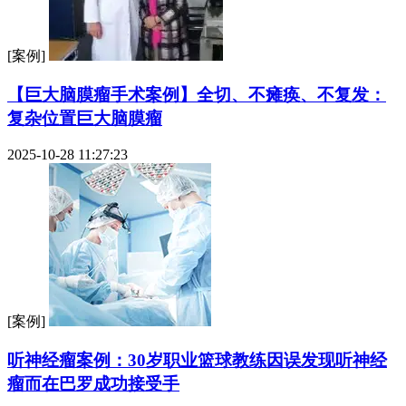
[案例]
【巨大脑膜瘤手术案例】全切、不瘫痪、不复发：
复杂位置巨大脑膜瘤
2025-10-28 11:27:23
[案例]
听神经瘤案例：30岁职业篮球教练因误发现听神经
瘤而在巴罗成功接受手