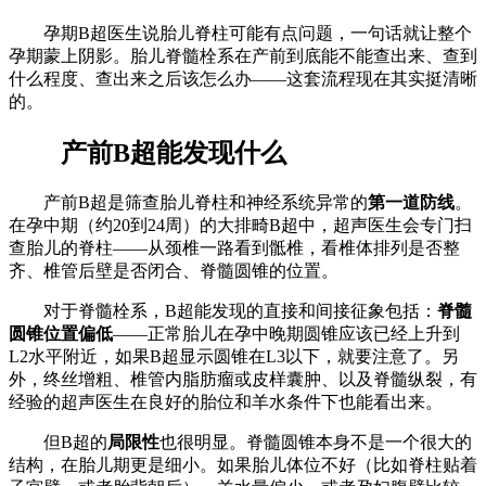
孕期B超医生说胎儿脊柱可能有点问题，一句话就让整个
孕期蒙上阴影。胎儿脊髓栓系在产前到底能不能查出来、查到
什么程度、查出来之后该怎么办——这套流程现在其实挺清晰
的。
产前B超能发现什么
产前B超是筛查胎儿脊柱和神经系统异常的
第一道防线
。
在孕中期（约20到24周）的大排畸B超中，超声医生会专门扫
查胎儿的脊柱——从颈椎一路看到骶椎，看椎体排列是否整
齐、椎管后壁是否闭合、脊髓圆锥的位置。
对于脊髓栓系，B超能发现的直接和间接征象包括：
脊髓
圆锥位置偏低
——正常胎儿在孕中晚期圆锥应该已经上升到
L2水平附近，如果B超显示圆锥在L3以下，就要注意了。另
外，终丝增粗、椎管内脂肪瘤或皮样囊肿、以及脊髓纵裂，有
经验的超声医生在良好的胎位和羊水条件下也能看出来。
但B超的
局限性
也很明显。脊髓圆锥本身不是一个很大的
结构，在胎儿期更是细小。如果胎儿体位不好（比如脊柱贴着