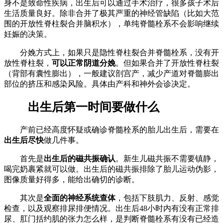
身不是致命性疾病，出生后可以通过手术治疗，很多孩子术后
生活质量良好。除非合并了极其严重的神经管缺陷（比如大范
围的开放性脊柱裂合并脑积水），单纯脊髓栓系不会影响继续
妊娠的决策。
分娩方式上，如果只是隐性脊柱裂合并脊髓栓系，没有开
放性脊柱裂，
可以正常阴道分娩
。但如果合并了开放性脊柱裂
（背部有囊性膨出），一般建议剖宫产，减少产道对脊髓膨出
部位的挤压和感染风险。具体由产科和神外会诊决定。
出生后第一时间要做什么
产前已经高度怀疑或确诊脊髓栓系的胎儿出生后，需要在
出生后尽快
做几件事。
首先是
出生后的磁共振确认
。新生儿磁共振不需要镇静，
喝完奶裹紧就可以做。出生后的磁共振排除了胎儿运动伪影，
图像质量好得多，能给出确切的诊断。
其次是
全面的神经系统查体
，包括下肢肌力、反射、感觉
检查，以及观察排尿排便情况。出生后48小时内有没有正常排
尿、肛门括约肌的张力怎么样，是判断脊髓栓系有没有已经造