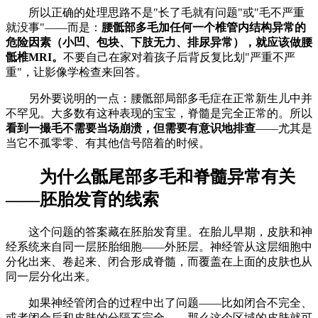
所以正确的处理思路不是"长了毛就有问题"或"毛不严重
就没事"——而是：
腰骶部多毛加任何一个椎管内结构异常的
危险因素（小凹、包块、下肢无力、排尿异常），就应该做腰
骶椎MRI。
不要自己在家对着孩子后背反复比划"严重不严
重"，让影像学检查来回答。
另外要说明的一点：腰骶部局部多毛症在正常新生儿中并
不罕见。大多数有这种表现的宝宝，脊髓是完全正常的。所以
看到一撮毛不需要当场崩溃，但需要有意识地排查
——尤其是
当它不孤零零、有其他信号陪着的时候。
为什么骶尾部多毛和脊髓异常有关
——胚胎发育的线索
这个问题的答案藏在胚胎发育里。在胎儿早期，皮肤和神
经系统来自同一层胚胎细胞——外胚层。神经管从这层细胞中
分化出来、卷起来、闭合形成脊髓，而覆盖在上面的皮肤也从
同一层分化出来。
如果神经管闭合的过程中出了问题——比如闭合不完全、
或者闭合后和皮肤的分隔不完全——那么这个区域的皮肤就可