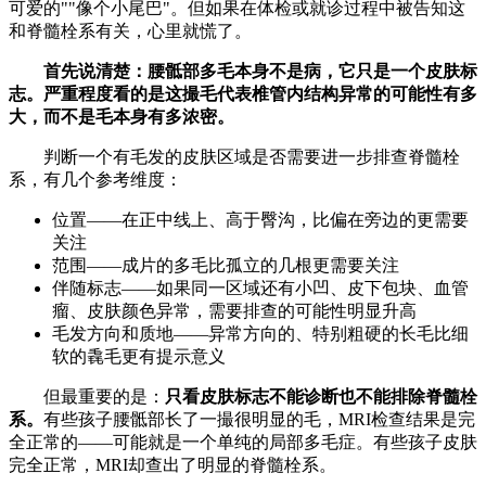
可爱的""像个小尾巴"。但如果在体检或就诊过程中被告知这
和脊髓栓系有关，心里就慌了。
首先说清楚：腰骶部多毛本身不是病，它只是一个皮肤标
志。严重程度看的是这撮毛代表椎管内结构异常的可能性有多
大，而不是毛本身有多浓密。
判断一个有毛发的皮肤区域是否需要进一步排查脊髓栓
系，有几个参考维度：
位置——在正中线上、高于臀沟，比偏在旁边的更需要
关注
范围——成片的多毛比孤立的几根更需要关注
伴随标志——如果同一区域还有小凹、皮下包块、血管
瘤、皮肤颜色异常，需要排查的可能性明显升高
毛发方向和质地——异常方向的、特别粗硬的长毛比细
软的毳毛更有提示意义
但最重要的是：
只看皮肤标志不能诊断也不能排除脊髓栓
系。
有些孩子腰骶部长了一撮很明显的毛，MRI检查结果是完
全正常的——可能就是一个单纯的局部多毛症。有些孩子皮肤
完全正常，MRI却查出了明显的脊髓栓系。