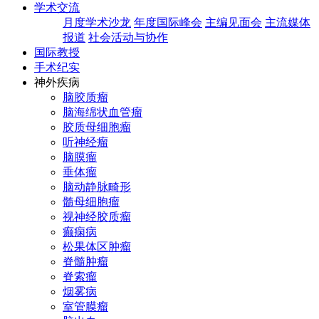
学术交流
月度学术沙龙
年度国际峰会
主编见面会
主流媒体
报道
社会活动与协作
国际教授
手术纪实
神外疾病
脑胶质瘤
脑海绵状血管瘤
胶质母细胞瘤
听神经瘤
脑膜瘤
垂体瘤
脑动静脉畸形
髓母细胞瘤
视神经胶质瘤
癫痫病
松果体区肿瘤
脊髓肿瘤
脊索瘤
烟雾病
室管膜瘤