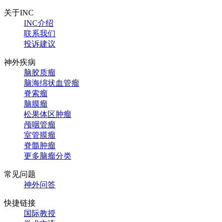
关于INC
INC介绍
联系我们
投诉建议
神外疾病
脑胶质瘤
脑海绵状血管瘤
脊索瘤
脑膜瘤
松果体区肿瘤
颅咽管瘤
室管膜瘤
脊髓肿瘤
更多脑瘤分类
常见问题
神外问答
快捷链接
国际教授