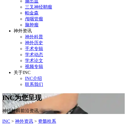
脑出血
三叉神经鞘瘤
帕金森
颅咽管瘤
脑肿瘤
神外资讯
神外科普
神外历史
手术专辑
学术动态
学术论文
视频专辑
关于INC
INC介绍
联系我们
INC为您呈现
神经外科前沿资讯
INC
>
神外资讯
>
脊髓栓系