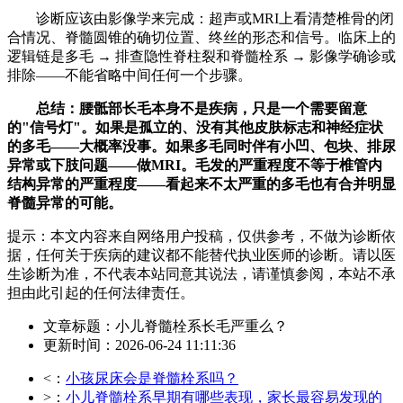
诊断应该由影像学来完成：超声或MRI上看清楚椎骨的闭
合情况、脊髓圆锥的确切位置、终丝的形态和信号。临床上的
逻辑链是多毛 → 排查隐性脊柱裂和脊髓栓系 → 影像学确诊或
排除——不能省略中间任何一个步骤。
总结：腰骶部长毛本身不是疾病，只是一个需要留意
的"信号灯"。如果是孤立的、没有其他皮肤标志和神经症状
的多毛——大概率没事。如果多毛同时伴有小凹、包块、排尿
异常或下肢问题——做MRI。毛发的严重程度不等于椎管内
结构异常的严重程度——看起来不太严重的多毛也有合并明显
脊髓异常的可能。
提示：本文内容来自网络用户投稿，仅供参考，不做为诊断依
据，任何关于疾病的建议都不能替代执业医师的诊断。请以医
生诊断为准，不代表本站同意其说法，请谨慎参阅，本站不承
担由此引起的任何法律责任。
文章标题：小儿脊髓栓系长毛严重么？
更新时间：2026-06-24 11:11:36
<：
小孩尿床会是脊髓栓系吗？
>：
小儿脊髓栓系早期有哪些表现，家长最容易发现的