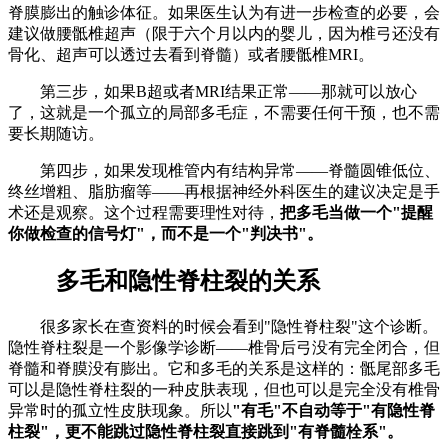
脊膜膨出的触诊体征。如果医生认为有进一步检查的必要，会
建议做腰骶椎超声（限于六个月以内的婴儿，因为椎弓还没有
骨化、超声可以透过去看到脊髓）或者腰骶椎MRI。
第三步，如果B超或者MRI结果正常——那就可以放心
了，这就是一个孤立的局部多毛症，不需要任何干预，也不需
要长期随访。
第四步，如果发现椎管内有结构异常——脊髓圆锥低位、
终丝增粗、脂肪瘤等——再根据神经外科医生的建议决定是手
术还是观察。这个过程需要理性对待，
把多毛当做一个"提醒
你做检查的信号灯"，而不是一个"判决书"。
多毛和隐性脊柱裂的关系
很多家长在查资料的时候会看到"隐性脊柱裂"这个诊断。
隐性脊柱裂是一个影像学诊断——椎骨后弓没有完全闭合，但
脊髓和脊膜没有膨出。它和多毛的关系是这样的：骶尾部多毛
可以是隐性脊柱裂的一种皮肤表现，但也可以是完全没有椎骨
异常时的孤立性皮肤现象。所以
"有毛"不自动等于"有隐性脊
柱裂"，更不能跳过隐性脊柱裂直接跳到"有脊髓栓系"。