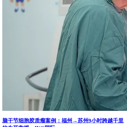
脑干节细胞胶质瘤案例：福州→苏州9小时跨越千里