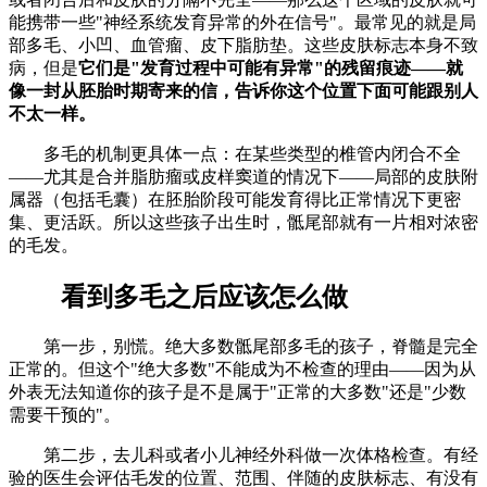
能携带一些"神经系统发育异常的外在信号"。最常见的就是局
部多毛、小凹、血管瘤、皮下脂肪垫。这些皮肤标志本身不致
病，但是
它们是"发育过程中可能有异常"的残留痕迹——就
像一封从胚胎时期寄来的信，告诉你这个位置下面可能跟别人
不太一样。
多毛的机制更具体一点：在某些类型的椎管内闭合不全
——尤其是合并脂肪瘤或皮样窦道的情况下——局部的皮肤附
属器（包括毛囊）在胚胎阶段可能发育得比正常情况下更密
集、更活跃。所以这些孩子出生时，骶尾部就有一片相对浓密
的毛发。
看到多毛之后应该怎么做
第一步，别慌。绝大多数骶尾部多毛的孩子，脊髓是完全
正常的。但这个"绝大多数"不能成为不检查的理由——因为从
外表无法知道你的孩子是不是属于"正常的大多数"还是"少数
需要干预的"。
第二步，去儿科或者小儿神经外科做一次体格检查。有经
验的医生会评估毛发的位置、范围、伴随的皮肤标志、有没有