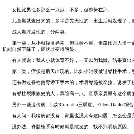
女性比男性多那么一点点。不多，但趋势在那。
儿童期就查出来的，多半是先天性的。出生后就发现了，或
成人期才发现的，分两类。
第一类，从小就轻度异常，但症状不重。走路比别人慢一点
机能自然下降了，症状才变得明显。
有人就说：我从小就体育不好，一直以为我懒。结果查出
第二类，症状是后天出现的。比如小时候做过脊柱手术，手
还有做过脊柱侧弯矫正手术的，术后脊髓被牵拉，诱发了
有脊柱裂家族史的人，风险高一点。直系亲属里有这个病的
另外一些遗传病，比如Currarino三联症、Ehlers-Da
有人问：我啥病都没有，家里也没人有这问题，怎么会是
没办法。脊髓栓系有时候就是散发的，找不到明确原因。