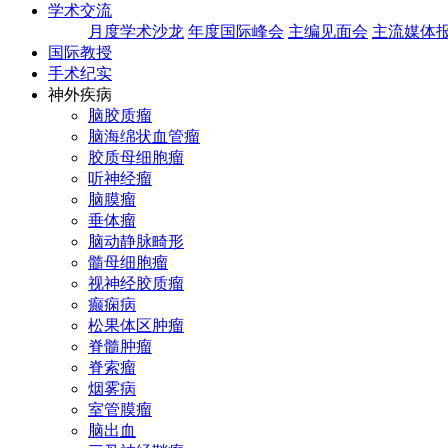
学术交流
月度学术沙龙
年度国际峰会
主编见面会
主流媒体
国际教授
手术纪实
神外疾病
脑胶质瘤
脑海绵状血管瘤
胶质母细胞瘤
听神经瘤
脑膜瘤
垂体瘤
脑动静脉畸形
髓母细胞瘤
视神经胶质瘤
癫痫病
松果体区肿瘤
脊髓肿瘤
脊索瘤
烟雾病
室管膜瘤
脑出血