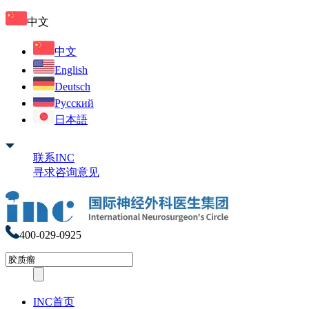
中文
中文
English
Deutsch
Русский
日本語
联系INC
寻求咨询意见
400-029-0925
INC首页