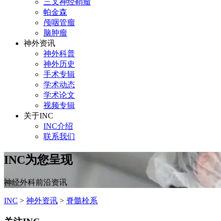
三叉神经鞘瘤
帕金森
颅咽管瘤
脑肿瘤
神外资讯
神外科普
神外历史
手术专辑
学术动态
学术论文
视频专辑
关于INC
INC介绍
联系我们
INC为您呈现
神经外科前沿资讯
INC
>
神外资讯
>
脊髓栓系