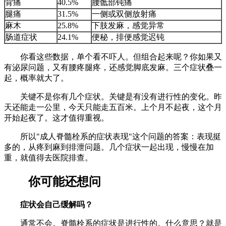
背痛
40.5%
腰骶部钝痛
腿痛
31.5%
一侧或双侧放射痛
麻木
25.8%
下肢发麻，感觉异常
肠道症状
24.1%
便秘，排便感觉迟钝
你看这些数据，单个看不吓人。但组合起来呢？你如果又
有泌尿问题，又有腰疼腿疼，还感觉脚底发麻。三个症状叠一
起，概率就大了。
关键不是你有几个症状。关键是有没有进行性的变化。昨
天还能走一公里，今天只能走五百米。上个月不起夜，这个月
开始起夜了。这才值得重视。
所以"成人脊髓栓系的症状表现"这个问题的答案：表现挺
多的，从疼到麻到排泄问题。几个症状一起出现，慢慢在加
重，就值得去医院排查。
你可能还想问
症状会自己缓解吗？
通常不会。脊髓栓系的症状是进行性的。什么意思？就是