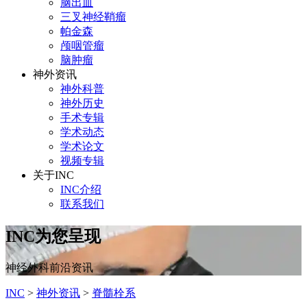
脑出血
三叉神经鞘瘤
帕金森
颅咽管瘤
脑肿瘤
神外资讯
神外科普
神外历史
手术专辑
学术动态
学术论文
视频专辑
关于INC
INC介绍
联系我们
INC为您呈现
神经外科前沿资讯
INC
>
神外资讯
>
脊髓栓系