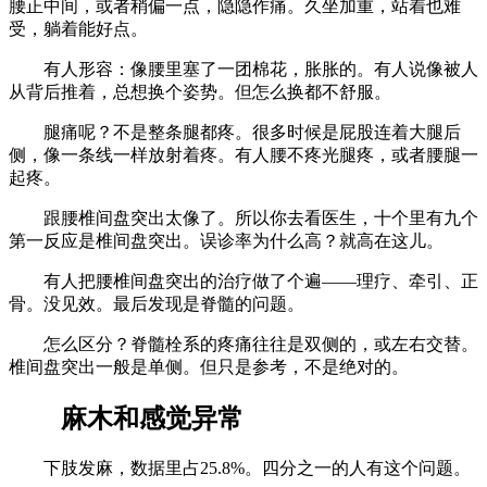
腰正中间，或者稍偏一点，隐隐作痛。久坐加重，站着也难
受，躺着能好点。
有人形容：像腰里塞了一团棉花，胀胀的。有人说像被人
从背后推着，总想换个姿势。但怎么换都不舒服。
腿痛呢？不是整条腿都疼。很多时候是屁股连着大腿后
侧，像一条线一样放射着疼。有人腰不疼光腿疼，或者腰腿一
起疼。
跟腰椎间盘突出太像了。所以你去看医生，十个里有九个
第一反应是椎间盘突出。误诊率为什么高？就高在这儿。
有人把腰椎间盘突出的治疗做了个遍——理疗、牵引、正
骨。没见效。最后发现是脊髓的问题。
怎么区分？脊髓栓系的疼痛往往是双侧的，或左右交替。
椎间盘突出一般是单侧。但只是参考，不是绝对的。
麻木和感觉异常
下肢发麻，数据里占25.8%。四分之一的人有这个问题。