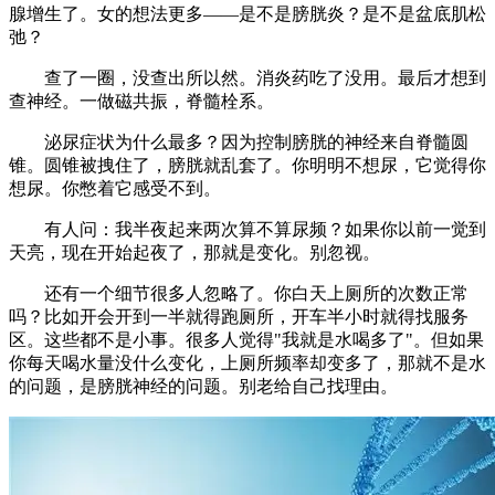
腺增生了。女的想法更多——是不是膀胱炎？是不是盆底肌松
弛？
查了一圈，没查出所以然。消炎药吃了没用。最后才想到
查神经。一做磁共振，脊髓栓系。
泌尿症状为什么最多？因为控制膀胱的神经来自脊髓圆
锥。圆锥被拽住了，膀胱就乱套了。你明明不想尿，它觉得你
想尿。你憋着它感受不到。
有人问：我半夜起来两次算不算尿频？如果你以前一觉到
天亮，现在开始起夜了，那就是变化。别忽视。
还有一个细节很多人忽略了。你白天上厕所的次数正常
吗？比如开会开到一半就得跑厕所，开车半小时就得找服务
区。这些都不是小事。很多人觉得"我就是水喝多了"。但如果
你每天喝水量没什么变化，上厕所频率却变多了，那就不是水
的问题，是膀胱神经的问题。别老给自己找理由。