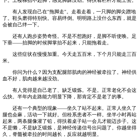
下。上楼梯抬不起脚，感觉脚踝没劲。得扶着栏杆才能上去。
有人发现自己在"拖脚走"。走着走着，一只脚的脚尖蹭地
了。鞋头磨得特别快。容易绊倒。明明路上没什么东西，就是
会被自己绊一下。
还有人跑步姿势奇怪。不是不想跑好，是脚不听使唤。足
下垂——抬脚的时候脚掌抬不起来，只能拖着走。
这些症状在慢慢加重。今天走五百米，下个月只能走三百
米。
你问为什么？因为支配腿部肌肉的神经被牵拉了。神经供
血不好，肌肉越来越没劲。
有人觉得是自己老了、缺乏锻炼。不是。正常老化不会这
么快。半年内走路能力明显下降，那肯定不是老了的事。
还有一个典型的现象——坐久了站不起来。正常人坐久了
腿也会麻，活动一下就好。但栓系患者不一样。坐半小时再站
起来，两条腿像灌了铅，得扶着桌子站一会儿才能迈步子。这
不是懒，不是缺乏锻炼，是神经传递信号出问题了。你越坐得
久，脊髓被牵拉的时间越长，反应就越明显。