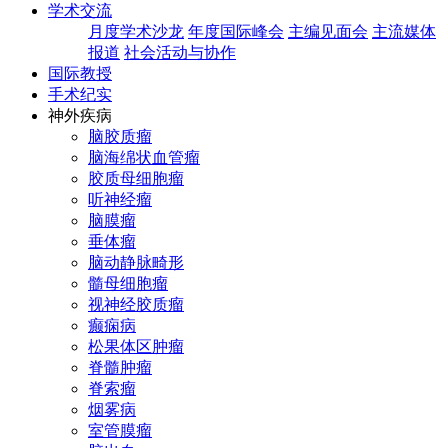
学术交流
月度学术沙龙
年度国际峰会
主编见面会
主流媒体
报道
社会活动与协作
国际教授
手术纪实
神外疾病
脑胶质瘤
脑海绵状血管瘤
胶质母细胞瘤
听神经瘤
脑膜瘤
垂体瘤
脑动静脉畸形
髓母细胞瘤
视神经胶质瘤
癫痫病
松果体区肿瘤
脊髓肿瘤
脊索瘤
烟雾病
室管膜瘤