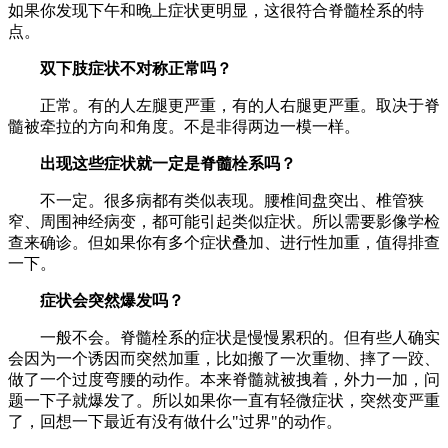
如果你发现下午和晚上症状更明显，这很符合脊髓栓系的特
点。
双下肢症状不对称正常吗？
正常。有的人左腿更严重，有的人右腿更严重。取决于脊
髓被牵拉的方向和角度。不是非得两边一模一样。
出现这些症状就一定是脊髓栓系吗？
不一定。很多病都有类似表现。腰椎间盘突出、椎管狭
窄、周围神经病变，都可能引起类似症状。所以需要影像学检
查来确诊。但如果你有多个症状叠加、进行性加重，值得排查
一下。
症状会突然爆发吗？
一般不会。脊髓栓系的症状是慢慢累积的。但有些人确实
会因为一个诱因而突然加重，比如搬了一次重物、摔了一跤、
做了一个过度弯腰的动作。本来脊髓就被拽着，外力一加，问
题一下子就爆发了。所以如果你一直有轻微症状，突然变严重
了，回想一下最近有没有做什么"过界"的动作。