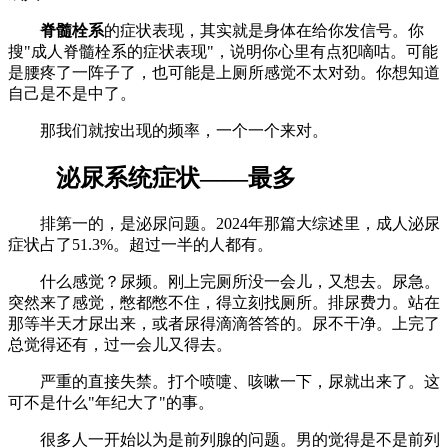
脊髓栓系
的症状表现，其实就是身体在给你发信号。你
搜"成人脊髓栓系的症状表现"，说明你心里有点犯嘀咕。可能
是腰疼了一阵子了，也可能是上厕所感觉不太对劲。你想知道
自己是不是中了。
那我们就按出现的频率，一个一个来对。
泌尿系统症状——最多
排第一的，是泌尿问题。2024年那篇大综述里，成人泌尿
症状占了51.3%。超过一半的人都有。
什么感觉？尿频。刚上完厕所没一会儿，又想去。尿急。
突然来了感觉，憋都憋不住，得立刻找厕所。排尿费力。站在
那等半天才尿出来，或者尿得滴滴答答的。尿不干净。上完了
总觉得还有，过一会儿又得去。
严重的直接失禁。打个喷嚏、咳嗽一下，尿就出来了。这
可不是什么"年纪大了"的事。
很多人一开始以为是前列腺的问题。男的觉得是不是前列