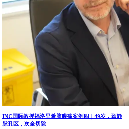
INC国际教授福洛里希脑膜瘤案例四｜49岁，颈静
脉孔区，次全切除