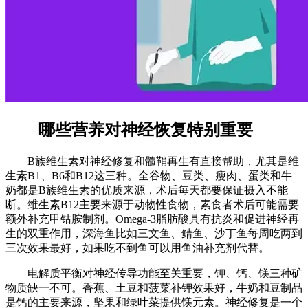
哪些营养对神经恢复特别重要
B族维生素对神经修复和髓鞘再生有直接帮助，尤其是维
生素B1、B6和B12这三种。全谷物、豆类、瘦肉、蛋类和牛
奶都是B族维生素的优质来源，术后每天都要保证摄入不能
断。维生素B12主要来源于动物性食物，素食者术后可能需要
额外补充甲钴胺制剂。Omega-3脂肪酸具有抗炎和促进神经再
生的双重作用，深海鱼比如三文鱼、鲭鱼、沙丁鱼每周吃两到
三次效果最好，如果吃不到鱼可以用鱼油补充剂代替。
电解质平衡对神经传导功能至关重要，钾、钙、镁三种矿
物质缺一不可。香蕉、土豆和菠菜补钾效果好，牛奶和豆制品
是钙的主要来源，坚果和绿叶菜提供镁元素。神经修复是一个