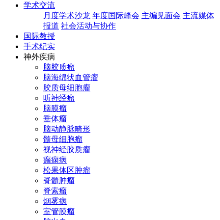
学术交流
月度学术沙龙
年度国际峰会
主编见面会
主流媒体
报道
社会活动与协作
国际教授
手术纪实
神外疾病
脑胶质瘤
脑海绵状血管瘤
胶质母细胞瘤
听神经瘤
脑膜瘤
垂体瘤
脑动静脉畸形
髓母细胞瘤
视神经胶质瘤
癫痫病
松果体区肿瘤
脊髓肿瘤
脊索瘤
烟雾病
室管膜瘤