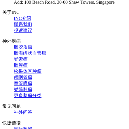
Add: 100 Beach Road, 30-00 Shaw Towers, Singapore
关于INC
INC介绍
联系我们
投诉建议
神外疾病
脑胶质瘤
脑海绵状血管瘤
脊索瘤
脑膜瘤
松果体区肿瘤
颅咽管瘤
室管膜瘤
脊髓肿瘤
更多脑瘤分类
常见问题
神外问答
快捷链接
国际教授