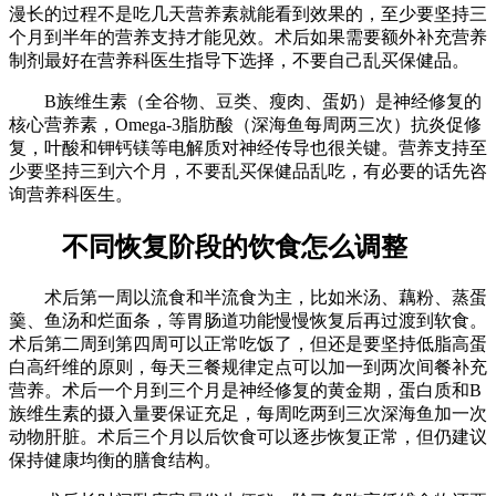
漫长的过程不是吃几天营养素就能看到效果的，至少要坚持三
个月到半年的营养支持才能见效。术后如果需要额外补充营养
制剂最好在营养科医生指导下选择，不要自己乱买保健品。
B族维生素（全谷物、豆类、瘦肉、蛋奶）是神经修复的
核心营养素，Omega-3脂肪酸（深海鱼每周两三次）抗炎促修
复，叶酸和钾钙镁等电解质对神经传导也很关键。营养支持至
少要坚持三到六个月，不要乱买保健品乱吃，有必要的话先咨
询营养科医生。
不同恢复阶段的饮食怎么调整
术后第一周以流食和半流食为主，比如米汤、藕粉、蒸蛋
羹、鱼汤和烂面条，等胃肠道功能慢慢恢复后再过渡到软食。
术后第二周到第四周可以正常吃饭了，但还是要坚持低脂高蛋
白高纤维的原则，每天三餐规律定点可以加一到两次间餐补充
营养。术后一个月到三个月是神经修复的黄金期，蛋白质和B
族维生素的摄入量要保证充足，每周吃两到三次深海鱼加一次
动物肝脏。术后三个月以后饮食可以逐步恢复正常，但仍建议
保持健康均衡的膳食结构。