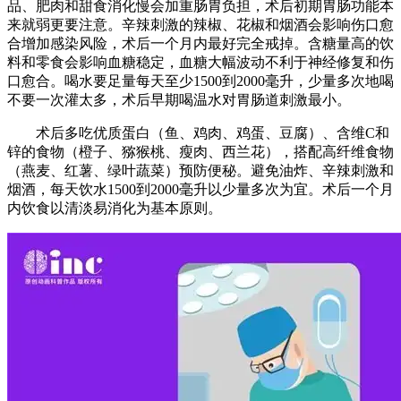
品、肥肉和甜食消化慢会加重肠胃负担，术后初期胃肠功能本
来就弱更要注意。辛辣刺激的辣椒、花椒和烟酒会影响伤口愈
合增加感染风险，术后一个月内最好完全戒掉。含糖量高的饮
料和零食会影响血糖稳定，血糖大幅波动不利于神经修复和伤
口愈合。喝水要足量每天至少1500到2000毫升，少量多次地喝
不要一次灌太多，术后早期喝温水对胃肠道刺激最小。
术后多吃优质蛋白（鱼、鸡肉、鸡蛋、豆腐）、含维C和
锌的食物（橙子、猕猴桃、瘦肉、西兰花），搭配高纤维食物
（燕麦、红薯、绿叶蔬菜）预防便秘。避免油炸、辛辣刺激和
烟酒，每天饮水1500到2000毫升以少量多次为宜。术后一个月
内饮食以清淡易消化为基本原则。