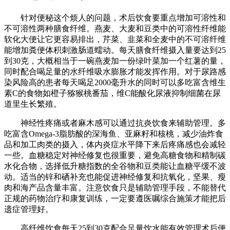
针对便秘这个烦人的问题，术后饮食要重点增加可溶性和
不可溶性两种膳食纤维。燕麦、大麦和豆类中的可溶性纤维能
软化大便让它更容易排出，芹菜、韭菜和全麦中的不可溶纤维
能增加粪便体积刺激肠道蠕动。每天膳食纤维摄入量要达到25
到30克，大概相当于一碗燕麦加一份绿叶菜加一个红薯的量，
同时配合喝足量的水纤维吸水膨胀才能发挥作用。对于尿路感
染风险高的患者每天喝足2000毫升水的同时可以多吃富含维生
素C的食物如橙子猕猴桃番茄，维C能酸化尿液抑制细菌在尿
道里生长繁殖。
神经性疼痛或者麻木感可以通过抗炎饮食来辅助管理。多
吃富含Omega-3脂肪酸的深海鱼、亚麻籽和核桃，减少油炸食
品和加工肉类的摄入，体内炎症水平降下来后疼痛感也会减轻
一些。血糖稳定对神经修复也很重要，避免高糖食物和精制碳
水化合物，选择低升糖指数的全谷物和豆类能让血糖平缓不波
动。适当的锌和硒补充也能促进神经修复和抗氧化，坚果、瘦
肉和海产品含量丰富。注意饮食只是辅助管理手段，不能替代
正规的药物治疗和康复训练，一定要遵医嘱综合施策才能把后
遗症管理好。
高纤维饮食每天25到30克配合足量饮水能有效管理术后便