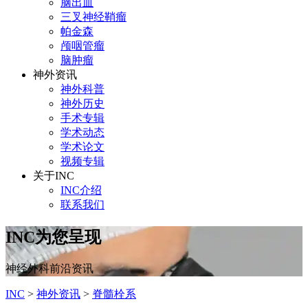
脑出血
三叉神经鞘瘤
帕金森
颅咽管瘤
脑肿瘤
神外资讯
神外科普
神外历史
手术专辑
学术动态
学术论文
视频专辑
关于INC
INC介绍
联系我们
INC为您呈现
神经外科前沿资讯
INC
>
神外资讯
>
脊髓栓系