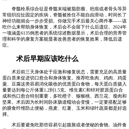
脊髓栓系综合征是脊髓末端被脂肪瘤、疤痕或者骨头等异
常组织拉扯固定的疾病，脊髓被拴住不能自由滑动，时间长了
神经功能就会一步步受损。你做完手术后最关心两件事——该
吃什么来帮助身体恢复，术后会不会留下什么后遗症。2024年
一项涵盖6135例患者的系统综述数据显示，术后合理的营养管
理和科学的康复方案能显著改善患者的恢复效果，降低后遗
症。
术后早期应该吃什么
术后前三天身体处于应激和修复状态，需要充足的高质量
蛋白质来促进切口愈合和身体恢复。推荐吃鱼肉、鸡肉、鸡蛋
羹、豆腐这类容易消化吸收的优质蛋白食物，每天蛋白质摄入
量要达到每公斤体重1.2到1.5克。维生素C和锌对胶原蛋白合
成和伤口愈合特别重要，多吃橙子、猕猴桃、西兰花、瘦肉和
坚果。术后因为长时间卧床肠道蠕动会变慢，一定要搭配足够
的膳食纤维防止便秘，燕麦、红薯、玉米和绿叶蔬菜都是好选
择。
术后要避免吃那些容易引起腹胀或者便秘的食物。油炸食