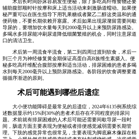
术后长时间卧床容易发生便秘，除了多吃高纤维食物还要
辅助腹部顺时针按摩和床上适当活动来刺激肠道蠕动。如果便
秘严重可以在医生指导下用乳果糖或者聚乙二醇这类温和的通
便药物，不要长期依赖开塞露。术后如果出现尿潴留需要间歇
导尿的，要增加饮水量每天到2000毫升以上来预防尿路感染。
多喝水多排尿能冲刷尿道降低细菌繁殖的机会，同时注意尿道
口的清洁卫生。
术后第一周流食半流食，第二到四周过渡到软食，术后一
到三个月为神经修复黄金期保证高蛋白高B族维生素摄入。便
秘多吃高纤维配合腹部按摩和适当活动，排尿困难的患者多喝
水到每天2000毫升以上预防尿路感染。各阶段的饮食调整要遵
循循序渐进的原则。
术后可能遇到哪些后遗症
大小便功能障碍是最常见的后遗症，2024年6135例系统综
述数据显示约15%到30%的患者术后存在不同程度的排尿问
题。术前就有排尿困难的人术后可能还需要间歇导尿一段时
间，肠道方面主要表现为便秘或者排便感觉减弱需要长期管
理。下肢的感觉异常也很常见，主要表现为脚底麻木像踩在棉