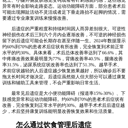
花上、小腿外侧皮肤感觉变钝或者有针刺感烧灼感，这些感觉
异常有时会影响走路姿态。运动功能障碍方面，部分患者术后
可能出现脚趾活动不灵活或者足下垂走路抬不起脚的情况，需
要通过专业康复训练来慢慢改善。
后遗症的严重程度和持续时间因人而异差别很大。可逆性
神经损伤在术后三到六个月内会逐渐改善，不可逆的神经损伤
留下的后遗症可能会长期存在甚至伴随一生。2024年数据显示
约60%到70%的患者术后症状有所改善，完全恢复到术前正常
水平的约30%。具体来看，术后总体改善率达到了66.6%，其
中疼痛改善效果最明显为77%，背痛改善率40.5%，腿痛改善
率31.5%，泌尿系统症状改善率也达到了51.3%。越早手术、
术前症状越轻的人后遗症越少恢复效果越好，所以确诊后不要
拖太长时间才做决定。后遗症虽然烦人但大部分可以通过康复
训练和辅助工具来管理，不会严重影响日常生活。
最常见后遗症是大小便功能障碍（报道率15%-30%）、下
肢感觉异常和运动功能障碍。约60%到70%的患者术后症状有
改善，完全恢复到正常水平的约30%。越早手术术后后遗症越
少，术后坚持康复训练能明显改善恢复效果和生活质量。
怎么通过饮食管理后遗症