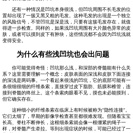
还有一种情况是凹坑本身很浅，但凹坑周围不长毛发的位
置却出现了一簇又黑又粗的毛发。这种毛发的出现是一个独立
的风险信号，不管凹坑是深是浅，只要有这簇毛发存在，就值
得进一步检查。同样的，如果浅凹坑周围有大片颜色异常的皮
肤，或者可以摸到皮下有肿块，这些情况都不会因为凹坑浅就
变得安全。
为什么有些浅凹坑也会出问题
你可能觉得奇怪：凹坑那么浅，和深部的脊髓能有什么关
系？这里需要理解一个概念：皮肤表面的深浅和皮肤下面连接
的深浅是两码事。一个看起来很浅的凹坑，它的底部可能有一
条很细很细的纤维条索，直接穿过皮下脂肪、筋膜和椎管，连
接到脊髓的终丝上。这个条索肉眼看不见，摸也未必能摸到，
但它确实存在。
这种细小的纤维条索在临床上有时候被称为"隐性连接"。
它们太细了，早期的影像学检查甚至都很难发现。但随着宝宝
长高、脊柱不断伸长，这根细条索就会像一根绷紧的绳子一
样，对脊髓产生牵拉。等到出现症状的时候，可能已经过了一