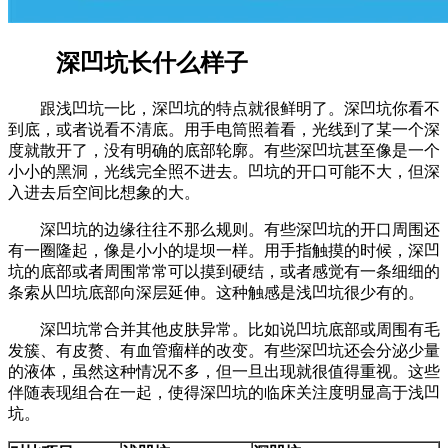
深凹坑长什么样子
跟浅凹坑一比，深凹坑的特点就很鲜明了。深凹坑你看不
到底，或者说看不清底。用手电筒照着看，光线到了某一个深
度就散开了，没有明确的底部轮廓。有些深凹坑甚至像是一个
小小的黑洞，光线完全照不进去。凹坑的开口可能不大，但深
入进去后空间比想象的大。
深凹坑的边缘往往不那么规则。有些深凹坑的开口周围还
有一圈隆起，像是小小的堤坝一样。用手指触摸的时候，深凹
坑的底部或者周围常常可以摸到硬结，或者感觉有一条细细的
条索从凹坑底部向深层延伸。这种触感是浅凹坑很少有的。
深凹坑常合并其他皮肤异常。比如说凹坑底部或周围有毛
发簇、有皮赘、有血管瘤样的改变。有些深凹坑还会分泌少量
的液体，虽然这种情况不多，但一旦出现就很值得重视。这些
伴随表现组合在一起，使得深凹坑的临床关注度明显高于浅凹
坑。