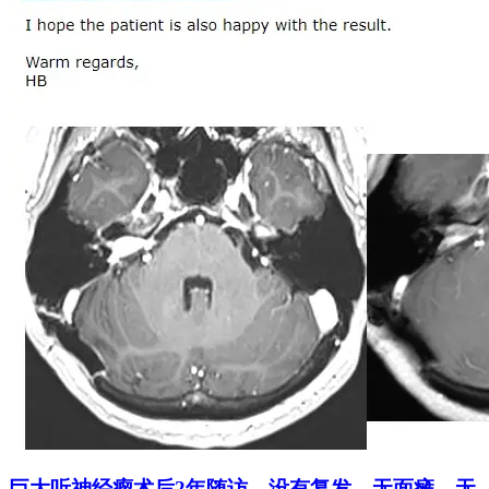
巨大听神经瘤术后2年随访，没有复发、无面瘫、无