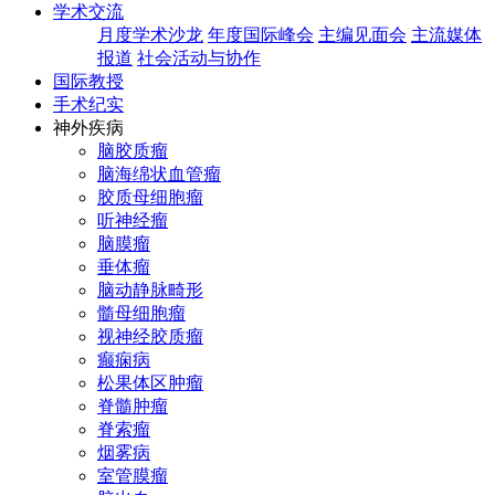
学术交流
月度学术沙龙
年度国际峰会
主编见面会
主流媒体
报道
社会活动与协作
国际教授
手术纪实
神外疾病
脑胶质瘤
脑海绵状血管瘤
胶质母细胞瘤
听神经瘤
脑膜瘤
垂体瘤
脑动静脉畸形
髓母细胞瘤
视神经胶质瘤
癫痫病
松果体区肿瘤
脊髓肿瘤
脊索瘤
烟雾病
室管膜瘤