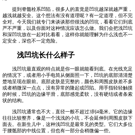
提到脊髓栓系凹陷，很多人的直觉是凹坑越深就越严重，
越浅就越安全。这个想法有没有道理呢？有一定道理，但不完
全对。今天我们就专门来谈谈那些很浅的凹坑，看看它们到底
严不严重，以及你面对这种情况应该怎么做。我们会把浅凹坑
和深凹坑放在一起对比着看，这样你就能理解为什么浅也不一
定安全，深也不一定危险。
浅凹坑长什么样子
浅凹坑最直观的特点就是你一眼就能看到底。在光线充足
的情况下，或者用小手电筒从侧面照一下，凹坑的底部清清楚
楚地呈现在眼前。底部皮肤是完整的，颜色和周围皮肤差不多
或者稍微深一点点，没有异常的隆起或凹陷。用手指轻轻触摸
的时候，凹坑的边缘平滑，底部感觉柔软，没有硬结或者条索
状的结构。
浅凹坑通常也不大，直径一般不超过3到4毫米。它的边缘
往往比较整齐，像是一个浅浅的小坑，不会延伸到周围皮肤下
面去。在新生儿中，这种浅凹坑是最常见的类型。它们大多位
于腰骶部的中线位置，但也有一部分会稍微偏一些。