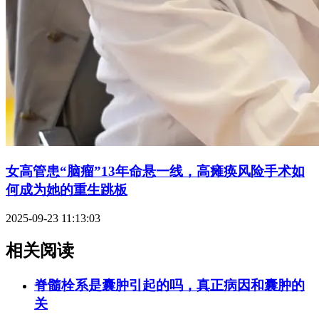
女高管患“脑瘤”13年命悬一线，高瘫痪风险手术如
何成为她的重生跳板
2025-09-23 11:13:03
相关阅读
脊髓栓系是囊肿引起的吗，真正病因和囊肿的
关