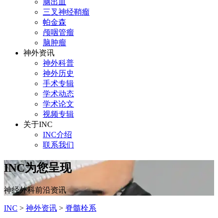
脑出血
三叉神经鞘瘤
帕金森
颅咽管瘤
脑肿瘤
神外资讯
神外科普
神外历史
手术专辑
学术动态
学术论文
视频专辑
关于INC
INC介绍
联系我们
INC为您呈现
神经外科前沿资讯
INC
>
神外资讯
>
脊髓栓系