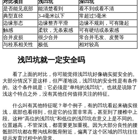
对比项目
浅凹坑
深凹坑
是否能见底部
能清楚看到
看不到或看不清
典型直径
3-4毫米以下
常超过5毫米
边缘形态
边缘整齐平滑
边缘不规则，可有隆起
触感
柔软，无条索感
可有硬结或条索感
合并皮损
很少合并
常合并毛发、皮赘等
与栓系相关性
极低
相对较高
浅凹坑就一定安全吗
看了上面的对比，你可能觉得浅凹坑好像确实挺安全的。
大部分情况下是这样，但严谨地说，浅凹坑的安全性是有条件
的。这个条件就是：它必须是"单纯的浅凹坑"。也就是说除了
浅这个特点之外，没有其他任何值得关注的特征。
什么叫有其他特征呢？举个例子，有的凹坑看起来确实很
浅，底部也看得到，但是它的位置非常高，甚至到了腰椎中上
段。这种"高位的浅凹坑"和低位的浅凹坑在意义上是不同的。
位置越高，不管深浅，都需要更加重视。因为大部分良性的腰
骶部凹坑都在臀沟线和骶骨附近，偏离了这个区域的凹坑往往
提示发育过程中的异常。