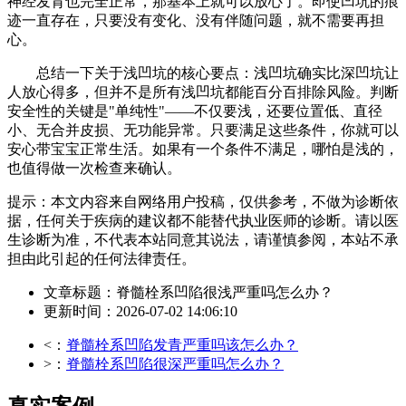
神经发育也完全正常，那基本上就可以放心了。即使凹坑的痕
迹一直存在，只要没有变化、没有伴随问题，就不需要再担
心。
总结一下关于浅凹坑的核心要点：浅凹坑确实比深凹坑让
人放心得多，但并不是所有浅凹坑都能百分百排除风险。判断
安全性的关键是"单纯性"——不仅要浅，还要位置低、直径
小、无合并皮损、无功能异常。只要满足这些条件，你就可以
安心带宝宝正常生活。如果有一个条件不满足，哪怕是浅的，
也值得做一次检查来确认。
提示：本文内容来自网络用户投稿，仅供参考，不做为诊断依
据，任何关于疾病的建议都不能替代执业医师的诊断。请以医
生诊断为准，不代表本站同意其说法，请谨慎参阅，本站不承
担由此引起的任何法律责任。
文章标题：脊髓栓系凹陷很浅严重吗怎么办？
更新时间：2026-07-02 14:06:10
<：
脊髓栓系凹陷发青严重吗该怎么办？
>：
脊髓栓系凹陷很深严重吗怎么办？