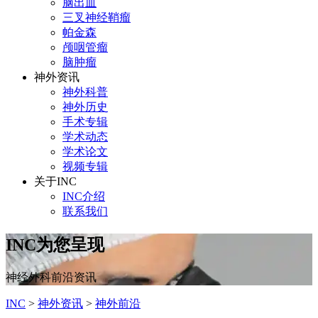
脑出血
三叉神经鞘瘤
帕金森
颅咽管瘤
脑肿瘤
神外资讯
神外科普
神外历史
手术专辑
学术动态
学术论文
视频专辑
关于INC
INC介绍
联系我们
INC为您呈现
神经外科前沿资讯
INC
>
神外资讯
>
神外前沿