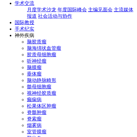
学术交流
月度学术沙龙
年度国际峰会
主编见面会
主流媒体
报道
社会活动与协作
国际教授
手术纪实
神外疾病
脑胶质瘤
脑海绵状血管瘤
胶质母细胞瘤
听神经瘤
脑膜瘤
垂体瘤
脑动静脉畸形
髓母细胞瘤
视神经胶质瘤
癫痫病
松果体区肿瘤
脊髓肿瘤
脊索瘤
烟雾病
室管膜瘤