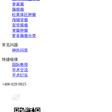
脊索瘤
脑膜瘤
松果体区肿瘤
颅咽管瘤
室管膜瘤
脊髓肿瘤
更多脑瘤分类
常见问题
神外问答
快捷链接
国际教授
学术交流
手术纪实
+400 029 0925