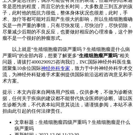
上大多是恶性的，偶尔可能会有良性的表现，但最终的结果通
常是恶性的程度，而且它的生长时间，大多数是三到五岁的孩
子，此时他的抵抗力很低，整体身体状况也很差，此时，手
术、放疗等都可能对后期产生很大的影响，所以生殖细胞瘤确
实是一件严重的事情，只有尽快发现，尽快治疗，尽快切除，
尽量减少后期的不良反应，也要做好相应的心理准备，这个肿
瘤不是一个很好的肿瘤形式。
以上就是“生殖细胞瘤四级严重吗？生殖细胞瘤是什么病
严重吗”的全部内容，想要了解更多“
生殖细胞瘤严重吗
”相关
问题，请拔打4000290925咨询我们，INC国际神经外科医生集
团聚集10余位国际
神经外科专家
，致力于中外神经外科学术交
流，为神经外科疑难手术案例提供国际前沿远程咨询意见和手
术方案。
提示：本文内容来自网络用户投稿，仅供参考，不做为诊断依
据，任何关于疾病的建议都不能替代执业医师的诊断。请以医
生诊断为准，不代表本站同意其说法，请谨慎参阅，本站不承
担由此引起的任何法律责任。
文章标题：生殖细胞瘤四级严重吗？生殖细胞瘤是什么
病严重吗
更新时间：2022-12-06 11:22:30