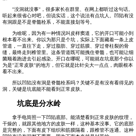
"没洞就没事"，很多家长在群里、在网上都听过这句话。
听起来很省心对吧，但说实话，这个说法有点坑人。凹陷有没
有洞跟是不是脊髓栓系，不能直接划等号。
为啥呢，因为有一种情况叫皮样窦道，它的开口可能小到
根本看不出来。你以为那只是个坑，实际上下面藏着一条上皮
管道，一直往下走，穿过脂肪、穿过筋膜、穿过脊柱裂的骨
缝，最终走到椎管里。这条管道既可能拽住脊髓，也可能让细
菌顺着跑进去引起感染。开口在哪呢，可能就在坑底那个你以
为是"正常皮肤"的地方，但它就是比针尖大一点点，肉眼根本
看不出来。
所以凹陷没有洞是脊髓栓系吗？关键不是有没有看得见的
洞，关键是坑底能不能看到正常皮肤。
坑底是分水岭
拿手电筒照一下凹陷底部。能清楚看到正常皮肤的纹理，
干燥的，就跟其他地方的皮肤一样，这种基本没事。它的底部
是完整的，下面有皮下组织和筋膜隔着，跟椎管不连通。这种