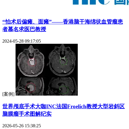
“怕术后偏瘫、面瘫”——香港脑干海绵状血管瘤患
者慕名求医巴教授
2024-05-28 09:17:05
[案例]
世界颅底手术大咖INC法国Froelich教授大型岩斜区
脑膜瘤手术图解纪实
2026-05-26 15:38:25