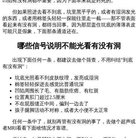
凹陷有没有洞都不重要，因为下面本来就是封死的。
但如果照进去看不到底，坑里黑乎乎的，或者有湿润发光
的东西，或者用棉签头轻轻一探能往里走一截——那不管表面
看起来有没有洞，都得当回事。因为那层盖住坑底的薄薄表皮
可能只是假象，下面那条通道还在。
哪些信号说明不能光看有没有洞
出现下面任何一条，都建议去做个筛查，不用纠结"到底
有没有洞"：
坑底光照看不到皮肤纹理，发亮或湿润
棉签轻轻探进去感觉比普通坑深
凹陷周围长了毛、有脂肪疙瘩、有红斑
位置离肛门超过2.5厘米
不在屁股缝正中间，偏到一边去了
孩子腿脚活动不对称，或者大小便不太正常
任何一条中了，就别再管有没有洞的事了，去做个超声或
者MRI看看下面啥情况才靠谱。