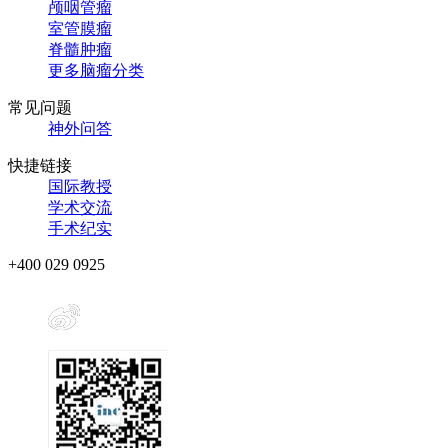
颅咽管瘤
室管膜瘤
脊髓肿瘤
更多脑瘤分类
常见问题
神外问答
快捷链接
国际教授
学术交流
手术纪实
+400 029 0925