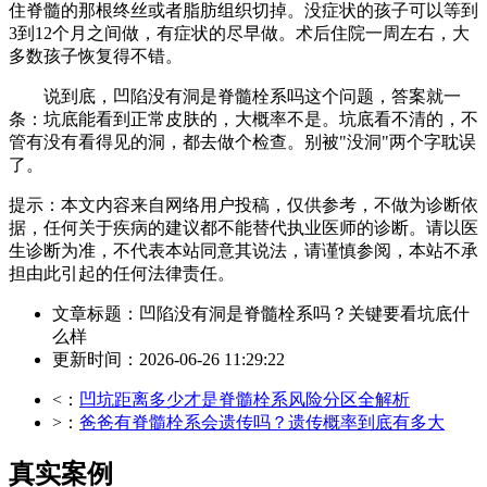
住脊髓的那根终丝或者脂肪组织切掉。没症状的孩子可以等到
3到12个月之间做，有症状的尽早做。术后住院一周左右，大
多数孩子恢复得不错。
说到底，凹陷没有洞是脊髓栓系吗这个问题，答案就一
条：坑底能看到正常皮肤的，大概率不是。坑底看不清的，不
管有没有看得见的洞，都去做个检查。别被"没洞"两个字耽误
了。
提示：本文内容来自网络用户投稿，仅供参考，不做为诊断依
据，任何关于疾病的建议都不能替代执业医师的诊断。请以医
生诊断为准，不代表本站同意其说法，请谨慎参阅，本站不承
担由此引起的任何法律责任。
文章标题：凹陷没有洞是脊髓栓系吗？关键要看坑底什
么样
更新时间：2026-06-26 11:29:22
<：
凹坑距离多少才是脊髓栓系风险分区全解析
>：
爸爸有脊髓栓系会遗传吗？遗传概率到底有多大
真实案例