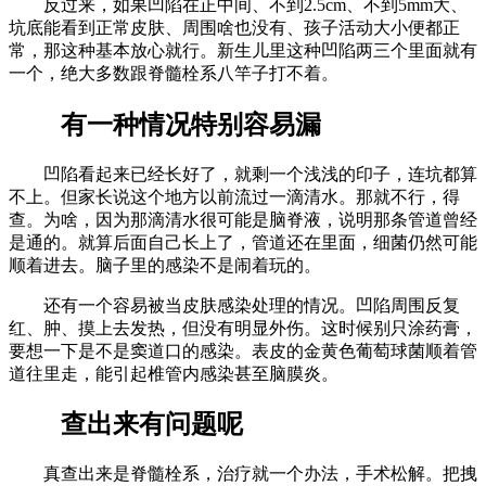
反过来，如果凹陷在正中间、不到2.5cm、不到5mm大、
坑底能看到正常皮肤、周围啥也没有、孩子活动大小便都正
常，那这种基本放心就行。新生儿里这种凹陷两三个里面就有
一个，绝大多数跟脊髓栓系八竿子打不着。
有一种情况特别容易漏
凹陷看起来已经长好了，就剩一个浅浅的印子，连坑都算
不上。但家长说这个地方以前流过一滴清水。那就不行，得
查。为啥，因为那滴清水很可能是脑脊液，说明那条管道曾经
是通的。就算后面自己长上了，管道还在里面，细菌仍然可能
顺着进去。脑子里的感染不是闹着玩的。
还有一个容易被当皮肤感染处理的情况。凹陷周围反复
红、肿、摸上去发热，但没有明显外伤。这时候别只涂药膏，
要想一下是不是窦道口的感染。表皮的金黄色葡萄球菌顺着管
道往里走，能引起椎管内感染甚至脑膜炎。
查出来有问题呢
真查出来是脊髓栓系，治疗就一个办法，手术松解。把拽