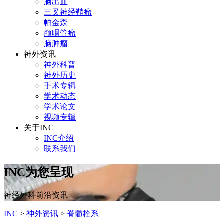
脑出血
三叉神经鞘瘤
帕金森
颅咽管瘤
脑肿瘤
神外资讯
神外科普
神外历史
手术专辑
学术动态
学术论文
视频专辑
关于INC
INC介绍
联系我们
INC为您呈现
神经外科前沿资讯
INC
>
神外资讯
>
脊髓栓系