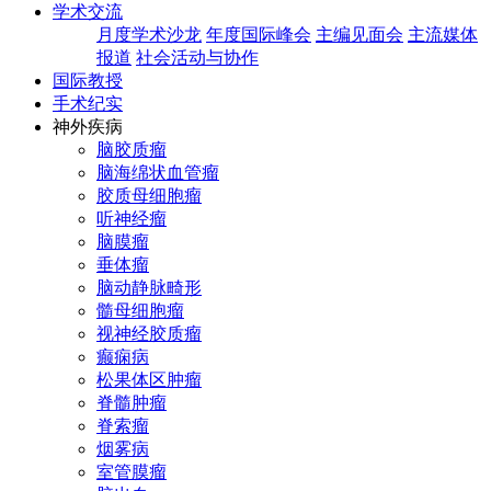
学术交流
月度学术沙龙
年度国际峰会
主编见面会
主流媒体
报道
社会活动与协作
国际教授
手术纪实
神外疾病
脑胶质瘤
脑海绵状血管瘤
胶质母细胞瘤
听神经瘤
脑膜瘤
垂体瘤
脑动静脉畸形
髓母细胞瘤
视神经胶质瘤
癫痫病
松果体区肿瘤
脊髓肿瘤
脊索瘤
烟雾病
室管膜瘤