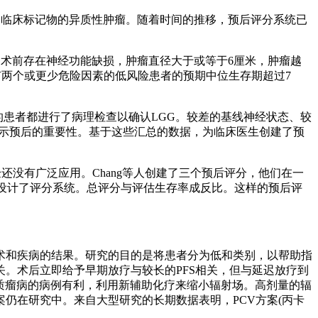
果的临床标记物的异质性肿瘤。随着时间的推移，预后评分系统已
学，术前存在神经功能缺损，肿瘤直径大于或等于6厘米，肿瘤越
有两个或更少危险因素的低风险患者的预期中位生存期超过7
的患者都进行了病理检查以确认LGG。较差的基线神经状态、较
有显示预后的重要性。基于这些汇总的数据，为临床医生创建了预
还没有广泛应用。Chang等人创建了三个预后评分，他们在一
素设计了评分系统。总评分与评估生存率成反比。这样的预后评
和疾病的结果。研究的目的是将患者分为低和类别，以帮助指
。术后立即给予早期放疗与较长的PFS相关，但与延迟放疗到
胶质瘤病的病例有利，利用新辅助化疗来缩小辐射场。高剂量的辐
仍在研究中。来自大型研究的长期数据表明，PCV方案(丙卡