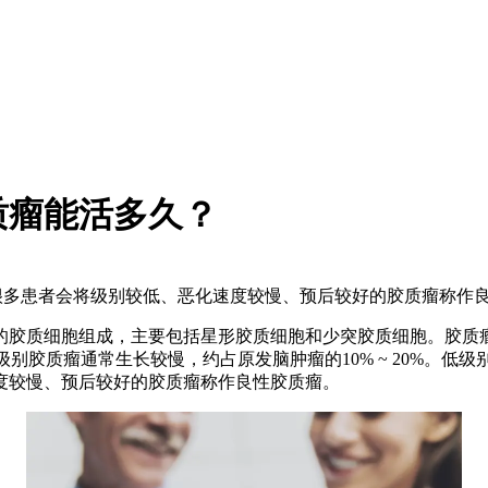
质瘤能活多久？
。很多患者会将级别较低、恶化速度较慢、预后较好的胶质瘤称作良性
质细胞组成，主要包括星形胶质细胞和少突胶质细胞。胶质瘤根据国
)。低级别胶质瘤通常生长较慢，约占原发脑肿瘤的10% ~ 20%。低级
度较慢、预后较好的胶质瘤称作良性胶质瘤。