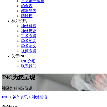
三叉神经鞘瘤
帕金森
颅咽管瘤
脑肿瘤
神外资讯
神外科普
神外历史
手术专辑
学术动态
学术论文
视频专辑
关于INC
INC介绍
联系我们
INC为您呈现
神经外科前沿资讯
INC
>
神外资讯
>
神外前沿