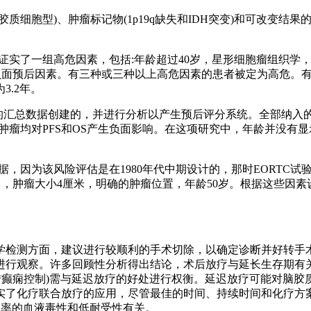
细胞型)、肿瘤标记物(1p19q缺失和IDH突变)和可改变结
，结果证实了一组高危因素，包括:年龄超过40岁，星形细胞瘤组织
负面预后因素。有三种或三种以上高危因素的患者被定为高危。
.2年。
试验的汇总数据创建的，并进行分析以产生预后评分系统。全部纳入
m的肿瘤均对PFS和OS产生负面影响。在这项研究中，年龄并没
因为该风险评估是在1980年代中期设计的，那时EORTC试验
列中，肿瘤大小4厘米，明确的肿瘤位置，年龄50岁。根据这些因
检测方面，建议进行较顺利的手术切除，以确定诊断并好转手术
进行观察。许多回顾性分析得出结论，术后放疗与延长生存期有关
转癫痫控制)需与延迟放疗的好处进行权衡。延迟放疗可能对脑
了化疗联合放疗的应用，尽管最佳的时间、持续时间和化疗方案
生率的血液毒性和低耐受性有关。