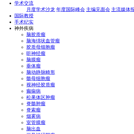
学术交流
月度学术沙龙
年度国际峰会
主编见面会
主流媒体
国际教授
手术纪实
神外疾病
脑胶质瘤
脑海绵状血管瘤
胶质母细胞瘤
听神经瘤
脑膜瘤
垂体瘤
脑动静脉畸形
髓母细胞瘤
视神经胶质瘤
癫痫病
松果体区肿瘤
脊髓肿瘤
脊索瘤
烟雾病
室管膜瘤
脑出血