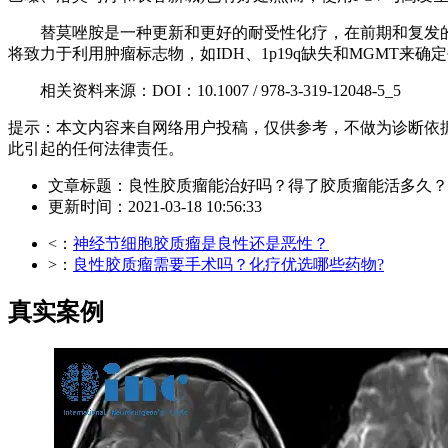
替莫唑胺是一种更新和更好的耐受性化疗，在前期和复发的情
将致力于利用肿瘤标志物，如IDH、1p19q缺失和MGMT来
相关资料来源：DOI：10.1007 / 978-3-319-12048-5_5
提示：本文内容来自网络用户投稿，仅供参考，不做为诊断依
此引起的任何法律责任。
文章标题：良性胶质瘤能治好吗？得了胶质瘤能活多久？
更新时间：2021-03-18 10:56:33
<：
神经节细胞胶质瘤是良性还是恶性？
>：
良性胶质瘤需要手术吗？化疗优选哪些药物?
真实案例