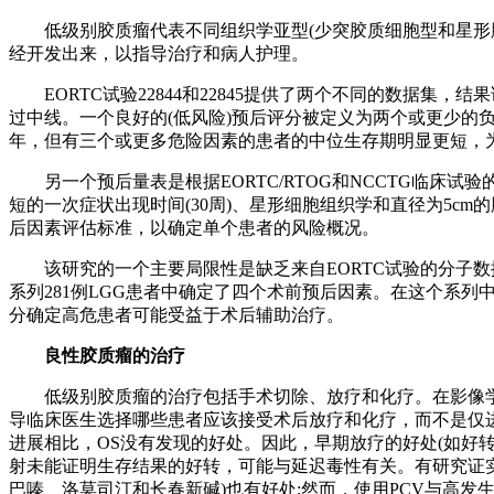
低级别胶质瘤代表不同组织学亚型(少突胶质细胞型和星形胶质
经开发出来，以指导治疗和病人护理。
EORTC试验22844和22845提供了两个不同的数据集
过中线。一个良好的(低风险)预后评分被定义为两个或更少的
年，但有三个或更多危险因素的患者的中位生存期明显更短，为3
另一个预后量表是根据EORTC/RTOG和NCCTG临床
短的一次症状出现时间(30周)、星形细胞组织学和直径为5c
后因素评估标准，以确定单个患者的风险概况。
该研究的一个主要局限性是缺乏来自EORTC试验的分子数据，
系列281例LGG患者中确定了四个术前预后因素。在这个系
分确定高危患者可能受益于术后辅助治疗。
良性胶质瘤的治疗
低级别胶质瘤的治疗包括手术切除、放疗和化疗。在影像学
导临床医生选择哪些患者应该接受术后放疗和化疗，而不是仅
进展相比，OS没有发现的好处。因此，早期放疗的好处(如好
射未能证明生存结果的好转，可能与延迟毒性有关。有研究证实
巴嗪、洛莫司汀和长春新碱)也有好处;然而，使用PCV与高发