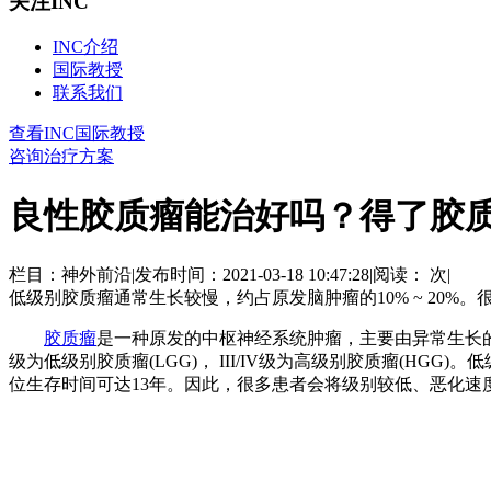
关注INC
INC介绍
国际教授
联系我们
查看INC国际教授
咨询治疗方案
良性胶质瘤能治好吗？得了胶
栏目：神外前沿
|
发布时间：2021-03-18 10:47:28
|
阅读：
次
|
低级别胶质瘤通常生长较慢，约占原发脑肿瘤的10% ~ 20%
胶质瘤
是一种原发的中枢神经系统肿瘤，主要由异常生长的胶
级为低级别胶质瘤(LGG)， III/IV级为高级别胶质瘤(HGG
位生存时间可达13年。因此，很多患者会将级别较低、恶化速