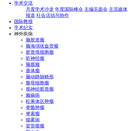
学术交流
月度学术沙龙
年度国际峰会
主编见面会
主流媒体
报道
社会活动与协作
国际教授
手术纪实
神外疾病
脑胶质瘤
脑海绵状血管瘤
胶质母细胞瘤
听神经瘤
脑膜瘤
垂体瘤
脑动静脉畸形
髓母细胞瘤
视神经胶质瘤
癫痫病
松果体区肿瘤
脊髓肿瘤
脊索瘤
烟雾病
室管膜瘤