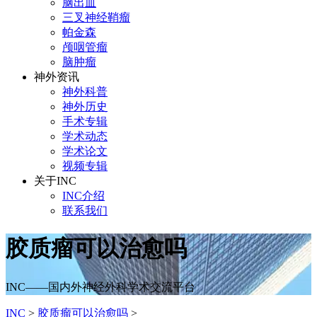
脑出血
三叉神经鞘瘤
帕金森
颅咽管瘤
脑肿瘤
神外资讯
神外科普
神外历史
手术专辑
学术动态
学术论文
视频专辑
关于INC
INC介绍
联系我们
胶质瘤可以治愈吗
INC——国内外神经外科学术交流平台
INC
>
胶质瘤可以治愈吗
>