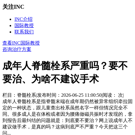
关注INC
INC介绍
国际教授
联系我们
查看INC国际教授
咨询治疗方案
成年人脊髓栓系严重吗？要不
要治、为啥不建议手术
栏目：脊髓栓系
|
发布时间：2026-06-25 11:00:50
|
阅读：
次
|
成年人脊髓栓系是指脊髓末端在成年期仍然被异常组织牵拉固
定的一种状态，跟儿童查出栓系虽然名字一样但情况完全不
同。很多成人是在体检或者因为腰痛做磁共振时才发现的，拿
到报告后最纠结的问题就是：到底要不要治？网上说成年人不
建议做手术，是真的吗？这病到底严不严重？今天把这三个
问...