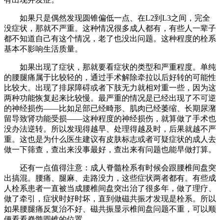
如果只是偶然发现圆锥偏低一点、在L2到L3之间，完全
没症状，那就不严重。这种情况很多成人都有，有些人一辈子
都不知道自己有这个情况，老了也没出问题。这种程度的栓系
基本不影响生活质量。
如果出现了症状，那就要看症状的类型和严重程度。单纯
的腰腿痛属于比较轻的，通过手术解除牵拉以后好转的可能性
比较大。出现了排尿障碍或者下肢无力就相对重一些，因为这
两种功能恢复起来比较慢。最严重的情况是已经出现了不可逆
的神经损伤——比如足部已经畸形、肌肉已经萎缩、长期尿潴
留导致肾功能受损——这种程度的神经损伤，就算做了手术也
没办法逆转。所以发现得越早、处理得越及时，后果就越不严
重。这也是为什么医生建议有皮肤标志或者可疑症状的成人去
做一下筛查，查出来没事最好，查出来有问题也能早做打算。
还有一点值得注意：成人脊髓栓系有时候会跟腰椎间盘突
出搞混。腰痛、腿麻、走路没力，这些症状两者都有。有些成
人栓系患者一直被当成腰椎间盘突出治了很多年，做了理疗、
做了牵引，症状时好时坏，直到做磁共振才发现是栓系。所以
如果腰腿痛反复治不好、磁共振显示椎间盘问题不重，可以顺
便看看脊髓圆锥的位置。