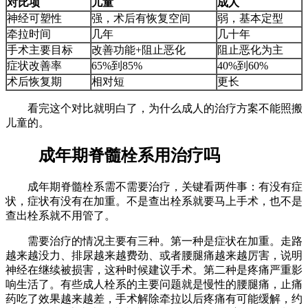
对比项
儿童
成人
神经可塑性
强，术后有恢复空间
弱，基本定型
牵拉时间
几年
几十年
手术主要目标
改善功能+阻止恶化
阻止恶化为主
症状改善率
65%到85%
40%到60%
术后恢复期
相对短
更长
看完这个对比就明白了，为什么成人的治疗方案不能照搬
儿童的。
成年期脊髓栓系用治疗吗
成年期脊髓栓系需不需要治疗，关键看两件事：有没有症
状，症状有没有在加重。不是查出栓系就要马上手术，也不是
查出栓系就不用管了。
需要治疗的情况主要有三种。第一种是症状在加重。走路
越来越没力、排尿越来越费劲、或者腰腿痛越来越厉害，说明
神经在继续被损害，这种时候建议手术。第二种是疼痛严重影
响生活了。有些成人栓系的主要问题就是慢性的腰腿痛，止痛
药吃了效果越来越差，手术解除牵拉以后疼痛有可能缓解，约