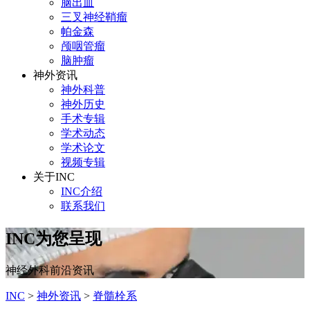
脑出血
三叉神经鞘瘤
帕金森
颅咽管瘤
脑肿瘤
神外资讯
神外科普
神外历史
手术专辑
学术动态
学术论文
视频专辑
关于INC
INC介绍
联系我们
INC为您呈现
神经外科前沿资讯
INC
>
神外资讯
>
脊髓栓系