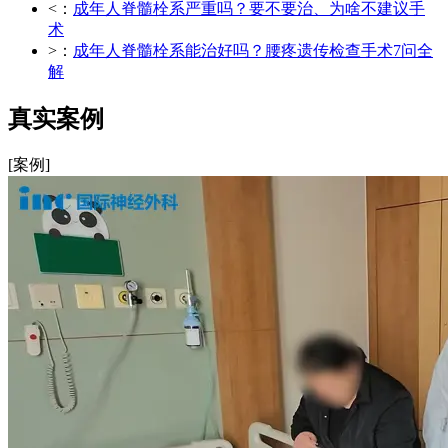
<：
成年人脊髓栓系严重吗？要不要治、为啥不建议手
术
>：
成年人脊髓栓系能治好吗？腰疼遗传检查手术7问全
解
真实案例
[案例]