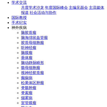
学术交流
月度学术沙龙
年度国际峰会
主编见面会
主流媒体
报道
社会活动与协作
国际教授
手术纪实
神外疾病
脑胶质瘤
脑海绵状血管瘤
胶质母细胞瘤
听神经瘤
脑膜瘤
垂体瘤
脑动静脉畸形
髓母细胞瘤
视神经胶质瘤
癫痫病
松果体区肿瘤
脊髓肿瘤
脊索瘤
烟雾病
室管膜瘤