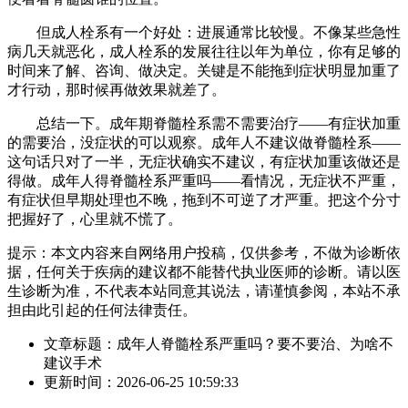
但成人栓系有一个好处：进展通常比较慢。不像某些急性
病几天就恶化，成人栓系的发展往往以年为单位，你有足够的
时间来了解、咨询、做决定。关键是不能拖到症状明显加重了
才行动，那时候再做效果就差了。
总结一下。成年期脊髓栓系需不需要治疗——有症状加重
的需要治，没症状的可以观察。成年人不建议做脊髓栓系——
这句话只对了一半，无症状确实不建议，有症状加重该做还是
得做。成年人得脊髓栓系严重吗——看情况，无症状不严重，
有症状但早期处理也不晚，拖到不可逆了才严重。把这个分寸
把握好了，心里就不慌了。
提示：本文内容来自网络用户投稿，仅供参考，不做为诊断依
据，任何关于疾病的建议都不能替代执业医师的诊断。请以医
生诊断为准，不代表本站同意其说法，请谨慎参阅，本站不承
担由此引起的任何法律责任。
文章标题：成年人脊髓栓系严重吗？要不要治、为啥不
建议手术
更新时间：2026-06-25 10:59:33