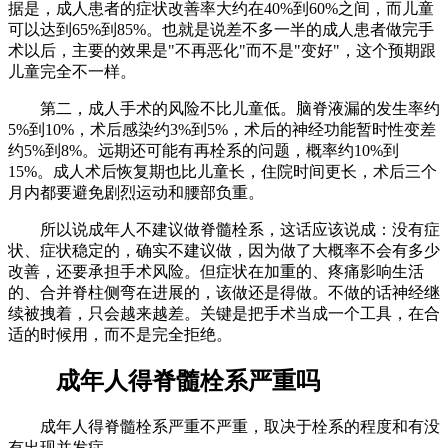
据是，成人患者的症状改善率大约在40%到60%之间，而儿童
可以达到65%到85%。也就是说差不多一半的成人患者做完手
术以后，主要的效果是"不再恶化"而不是"变好"，这个预期跟
儿童完全不一样。
第二，成人手术的风险不比儿童低。脑脊液漏的发生率约
5%到10%，术后感染约3%到5%，术后的神经功能暂时性变差
约5%到8%。远期还可能有再栓系的问题，概率约10%到
15%。成人术后恢复期也比儿童长，住院时间更长，术后三个
月内都要避免剧烈运动和腰部负重。
所以说成年人不建议做脊髓栓系，这话应该说成：没有症
状、症状稳定的，确实不建议做，因为做了大概率不会有多少
改善，还要承担手术风险。但症状在加重的、疼痛影响生活
的、合并脊柱侧弯在进展的，该做还是得做。不做的话神经继
续被拽着，只会越来越差。关键是把手术当成一个工具，在合
适的时候用，而不是完全拒绝。
成年人得脊髓栓系严重吗
成年人得脊髓栓系严重不严重，取决于栓系的程度和有没
有出现并发症。