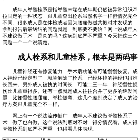
成年人脊髓栓系是指脊髓末端在成年期仍然被异常组织牵
拉固定的一种状态，跟儿童查出栓系虽然名字一样但情况完全
不同。很多成人是在体检或者因为腰痛做磁共振时才发现的，
拿到报告后最纠结的问题就是：到底要不要治？网上说成年人
不建议做手术，是真的吗？这病到底严不严重？今天把这三个
问题一个一个说清楚。
成人栓系和儿童栓系，根本是两码事
儿童神经还有修复能力，手术后功能有可能慢慢恢复。成
人神经已经定型了，就算解除了栓系，已经坏掉的神经也很难
长回来。另外成人被拽的时间长，可能二三十年，神经慢性损
伤比儿童重得多。还有一点就是成人往往合并了更多的继发问
题，比如慢性腰腿痛、脊柱侧弯。这几个差别决定了成人的治
疗方案跟儿童完全不一样。
网上有一个说法流传挺广：成年人不建议做脊髓栓系手
术，做了也白做。这个说法到底对不对，得分情况看。成人得
脊髓栓系到底严不严重，也得看具体表现。