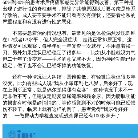
60%到80%的患者术后疼痛和感觉异常能得到改善。第三种是
出现了进行性的脊柱侧弯，排除了其他原因以后要考虑是栓系
导致的。成人要不要手术不能只看有没有症状，还要看栓系的
严重程度和有没有进行性的恶化。
不需要急着治的情况也有。最常见的是体检偶然发现圆锥
在L2或者L3水平，但人完全没症状，走路正常排尿正常。这
种情况可以观察，每半年到一年复查一次就行，不用急着挨一
刀。另外如果症状已经稳定了很多年——比如从小腿就没力气
但二十年了没变差——手术的意义就不大，因为神经功能已经
稳定，做了也不会让已经坏掉的功能恢复。
还有一种情况让人纠结：圆锥偏低、有轻微症状但很多年
没变。比如有些成人说"我从小尿床到七八岁，后来好了，现
在上厕所正常，就是偶尔觉得腿有点麻"。这种情况手术不一
定非做不可，但建议定期复查尿流率和残余尿。因为膀胱功能
的损害有时候是静悄悄的，等你感觉到不对的时候可能已经损
伤不轻了。临床上就有这样的例子，患者觉得"我尿得好好
的"，一做尿动力学检查发现残余尿已经有100多毫升了。