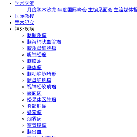
学术交流
月度学术沙龙
年度国际峰会
主编见面会
主流媒体
国际教授
手术纪实
神外疾病
脑胶质瘤
脑海绵状血管瘤
胶质母细胞瘤
听神经瘤
脑膜瘤
垂体瘤
脑动静脉畸形
髓母细胞瘤
视神经胶质瘤
癫痫病
松果体区肿瘤
脊髓肿瘤
脊索瘤
烟雾病
室管膜瘤
脑出血