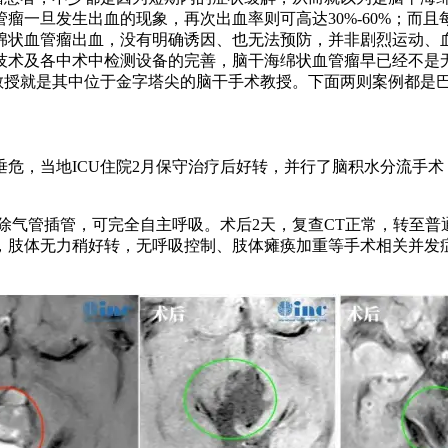
瘤一旦发生出血的现象，再次出血率则可高达30%-60%；而
绵状血管瘤出血，没有明确诱因、也无法预防，并非剧烈运动、
术技术及各中术中检测设备的完善，脑干海绵状血管瘤早已经不
教授就是其中位于金字塔尖的脑干手术教授。下面两则案例都是
垂危，当地ICU住院2月保守治疗后好转，并行了脑积水分流手术
除气管插管，可完全自主呼吸。术后2天，复查CT正常，转至普
肢体无力稍好转，无呼吸控制、肢体瘫痪加重等手术相关并发症