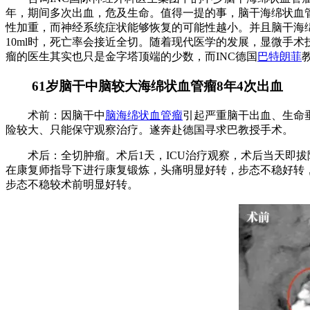
年，期间多次出血，危及生命。值得一提的事，脑干海绵状血管
性加重，而神经系统症状能够恢复的可能性越小。并且脑干海
10ml时，死亡率会接近全切。随着现代医学的发展，显微手
瘤的医生其实也只是金字塔顶端的少数，而INC德国
巴特朗菲
61岁脑干中脑较大海绵状血管瘤8年4次出血
术前：因脑干中
脑海绵状血管瘤
引起严重脑干出血、生命
险较大、只能保守观察治疗。遂奔赴德国寻求巴教授手术。
术后：全切肿瘤。术后1天，ICU治疗观察，术后当天即拔
在康复师指导下进行康复锻炼，头痛明显好转，步态不稳好转，
步态不稳较术前明显好转。