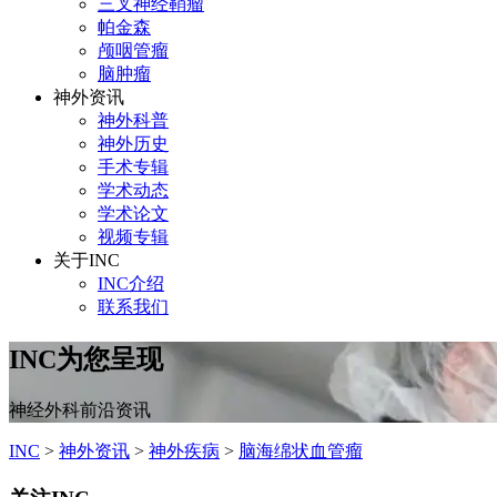
三叉神经鞘瘤
帕金森
颅咽管瘤
脑肿瘤
神外资讯
神外科普
神外历史
手术专辑
学术动态
学术论文
视频专辑
关于INC
INC介绍
联系我们
INC为您呈现
神经外科前沿资讯
INC
>
神外资讯
>
神外疾病
>
脑海绵状血管瘤