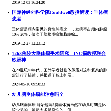
2019-12-03 16:24:20
国际神经外科学院Couldwell教授解读：垂体瘤
患者
垂体瘤是颅内常见的良性肿瘤之一，发病率占颅内肿瘤
10%-20%，仅次于脑胶质瘤和脑膜瘤...
2019-12-27 12:23:12
1263例较大垂体瘤手术研究—INC福教授联合
欧洲神
在20世纪40年代，国外学者就垂体腺瘤对这种复杂的肿
瘤进行了描述，并报道了鞍上扩展...
2024-05-16 09:58:33
幼儿脑垂体瘤能治愈吗？
幼儿脑垂体瘤 能治愈吗?脑垂体瘤虽然在幼儿时期是比
较少见的，虽然大多是良性的，但...