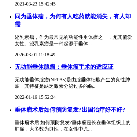
2021-03-23 15:42:45
同为垂体瘤，为何有人吃药就能消失，有人却
需
泌乳素瘤，作为最常见的功能性垂体瘤之一，尤其偏爱
女性。泌乳素瘤是一种起源于垂体...
2026-03-01 11:18:49
无功能垂体腺瘤：垂体瘤手术的适应证
无功能垂体腺瘤(NFPAs)是由腺垂体细胞产生的良性肿
瘤，其特征是缺乏激素分泌过多的临...
2022-01-19 15:52:24
垂体瘤术后如何预防复发?出国治疗好不好?
垂体瘤术后 如何预防复发?垂体瘤是长在垂体组织上的
肿瘤，大多数为良性，在女性中尤...