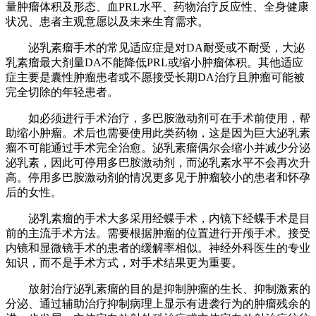
量肿瘤体积及形态、血PRL水平、药物治疗反应性、全身健康
状况、患者主观意愿以及未来生育需求。
泌乳素瘤手术的常见适应症是对DA耐受或不耐受，大泌
乳素瘤最大剂量DA不能降低PRL或缩小肿瘤体积。其他适应
症主要是囊性肿瘤患者或不愿接受长期DA治疗且肿瘤可能被
完全切除的年轻患者。
如必须进行手术治疗，多巴胺激动剂可在手术前使用，帮
助缩小肿瘤。术后也需要使用此类药物，这是因为巨大泌乳素
瘤不可能通过手术完全治愈。泌乳素瘤偶尔会缩小并减少分泌
泌乳素，因此可停用多巴胺激动剂，而泌乳素水平不会再次升
高。停用多巴胺激动剂的情况更多见于肿瘤较小的患者和怀孕
后的女性。
泌乳素瘤的手术大多采用经蝶手术，内镜下经蝶手术是目
前的主流手术方法。需要根据肿瘤的位置进行开颅手术。接受
内镜和显微镜手术的患者的缓解率相似。神经外科医生的专业
知识，而不是手术方式，对手术结果更为重要。
放射治疗泌乳素瘤的目的是抑制肿瘤的生长、抑制激素的
分泌、通过辅助治疗抑制病理上显示有进袭行为的肿瘤残余的