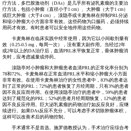
疗方法，多巴胺激动剂（DAs）是几乎所有泌乳素瘤的主要治
疗方法，包括小肿瘤（直径小于1 cm）、大肿瘤（大于1 cm）
或巨大肿瘤（大于4 cm）。溴隐亭或卡麦角林在抑制PRL分泌
和缩小肿瘤大小方面非常有效。这些药物为口服药，必须持续
用药才有效。有时患者可以安全地停用这些药物。
卡麦角林在临床实践中经常使用，因为它以小间歇剂量有
效（0.25-0.5 mg，每周一次），没有重大副作用。当经过2年
或2年以上的DA治疗后，血清PRL水平恢复正常，垂体肿瘤消
失时，应考虑减量或停药。
溴隐亭对小肿瘤和大肿瘤患者血清PRL的正常化率分别为
78和72%。卡麦角林在正常血清PRL水平和缩小肿瘤大小方面
非常有效。在使用卡麦角林治疗的女性患者中，83%的患者达
到了正常的PRL；72%的患者恢复了月经周期，只有3%的患者
因不良反应而停用。在使用溴隐亭治疗的患者中，59%的患者
达到了规范化的PRL；52%的患者月经周期恢复，12%的患者
因不良反应停用。巨大泌乳素瘤的药物治疗如反应良好，应继
续进行。如果DAs反应不充分，可以考虑手术切除肿瘤体积，
这样可以改善术后的药物控制。
手术通常不是首选。施罗德教授认为，手术治疗应综合考