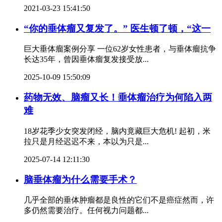
2021-03-23 15:41:50
“你的垂体瘤又复发了。” 医生顿了顿，“这一
巨大垂体瘤案例分享 一位62岁女性患者，与垂体瘤抗争
长达35年，曾因垂体瘤复发接受放...
2025-10-09 15:50:09
药物无效、脑瘤又长！垂体瘤治疗为何陷入两
难
18岁花季少女突发闭经，脑内竟藏巨大危机! 起初，米
拉只是月经迟迟不来，本以为只是...
2025-07-14 12:11:30
脑垂体瘤为什么需要手术？
几乎全部的垂体肿瘤都是良性的它们不是癌症然而，许
多仍然需要治疗。任何视力问题都...