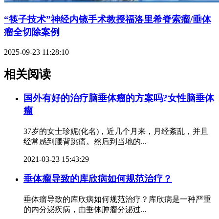
“筷子技术”神经内镜手术教授福洛里希脊索瘤/垂体
瘤全切除案例
2025-09-23 11:28:10
相关阅读
国外有好的治疗脑垂体瘤的方案吗?女性脑垂体
瘤
37岁的女士珍妮(化名)，近几个月来，月经紊乱，并且
经常感到腰背跳痛。然后到当地的...
2021-03-23 15:43:29
垂体瘤导致的库欣病如何规范治疗？
垂体瘤导致的库欣病如何规范治疗？库欣病是一种严重
的内分泌疾病，由垂体肿瘤分泌过...