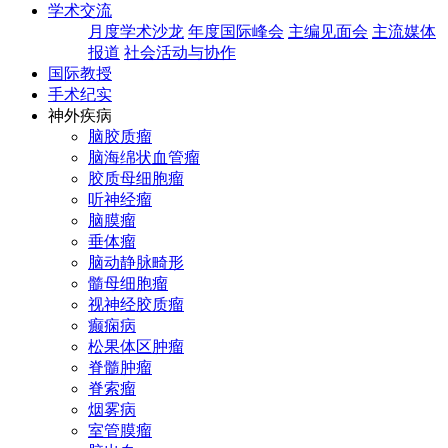
学术交流
月度学术沙龙
年度国际峰会
主编见面会
主流媒体
报道
社会活动与协作
国际教授
手术纪实
神外疾病
脑胶质瘤
脑海绵状血管瘤
胶质母细胞瘤
听神经瘤
脑膜瘤
垂体瘤
脑动静脉畸形
髓母细胞瘤
视神经胶质瘤
癫痫病
松果体区肿瘤
脊髓肿瘤
脊索瘤
烟雾病
室管膜瘤