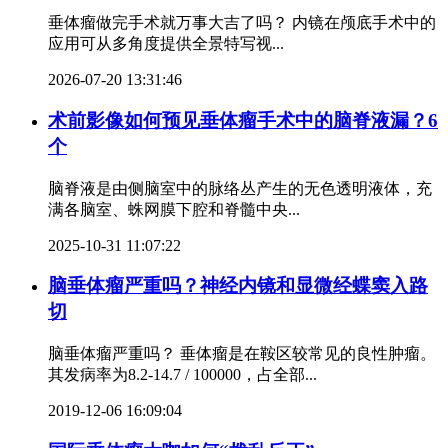
垂体瘤做完手术就万事大吉了吗？ 内镜在颅底手术中的
应用可从多角度提供全景特写视...
2026-07-20 13:31:46
术前影像如何预见垂体瘤手术中的脑脊液漏？6
个
脑脊液是由侧脑室中的脉络丛产生的无色透明液体，充
满各脑室、蛛网膜下腔和脊髓中央...
2025-10-31 11:07:22
脑垂体瘤严重吗？神经内镜和显微经蝶窦入路
切
脑垂体瘤严重吗？ 垂体瘤是在鞍区较常见的良性肿瘤。
其发病率为8.2-14.7 / 100000，占全部...
2019-12-06 16:09:04