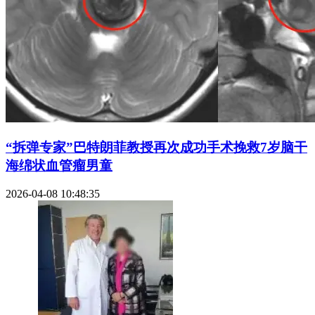
“拆弹专家”巴特朗菲教授再次成功手术挽救7岁脑干
海绵状血管瘤男童
2026-04-08 10:48:35