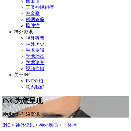
脑出血
三叉神经鞘瘤
帕金森
颅咽管瘤
脑肿瘤
神外资讯
神外科普
神外历史
手术专辑
学术动态
学术论文
视频专辑
关于INC
INC介绍
联系我们
INC为您呈现
神经外科前沿资讯
INC
>
神外资讯
>
神外疾病
>
垂体瘤