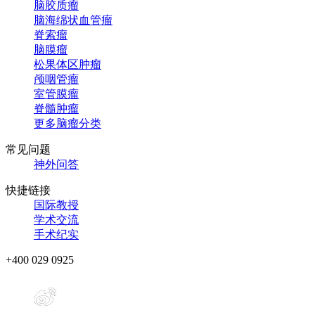
脑胶质瘤
脑海绵状血管瘤
脊索瘤
脑膜瘤
松果体区肿瘤
颅咽管瘤
室管膜瘤
脊髓肿瘤
更多脑瘤分类
常见问题
神外问答
快捷链接
国际教授
学术交流
手术纪实
+400 029 0925