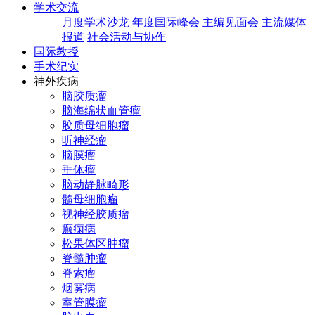
学术交流
月度学术沙龙
年度国际峰会
主编见面会
主流媒体
报道
社会活动与协作
国际教授
手术纪实
神外疾病
脑胶质瘤
脑海绵状血管瘤
胶质母细胞瘤
听神经瘤
脑膜瘤
垂体瘤
脑动静脉畸形
髓母细胞瘤
视神经胶质瘤
癫痫病
松果体区肿瘤
脊髓肿瘤
脊索瘤
烟雾病
室管膜瘤