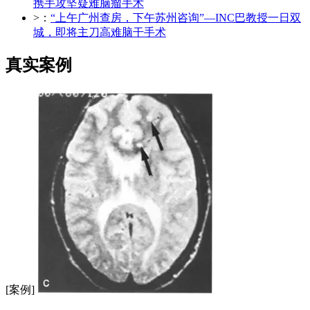
携手攻坚疑难脑瘤手术
>：
“上午广州查房，下午苏州咨询”—INC巴教授一日双
城，即将主刀高难脑干手术
真实案例
[案例]