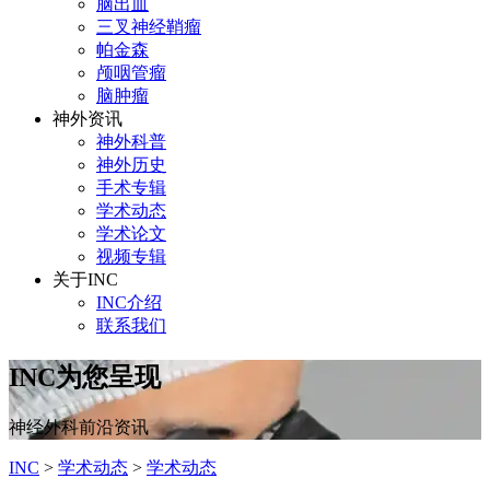
脑出血
三叉神经鞘瘤
帕金森
颅咽管瘤
脑肿瘤
神外资讯
神外科普
神外历史
手术专辑
学术动态
学术论文
视频专辑
关于INC
INC介绍
联系我们
INC为您呈现
神经外科前沿资讯
INC
>
学术动态
>
学术动态