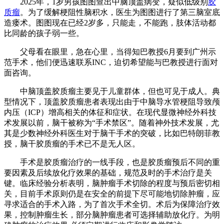
2025年，1岁男孩图图查出中脑顶盖病变，疑似低级别
胶
质瘤
。为了缓解梗阻性脑积水，医生为图图进行了第三脑室底
造瘘术。图图现在已经2岁多，只能走，不能跑，肢体活动都
比同龄的孩子弱一些。
父母看在眼里，急在心里，当得知巴教授6月要到广州示
范手术，他们便迅速联系INC，迫切希望能与巴教授进行面对
面咨询。
中脑顶盖胶质瘤主要见于儿童群体，但也可见于成人。典
型情况下，顶盖胶质瘤患者表现出由于中脑导水管梗阻导致颅
内压（ICP）增高相关的体征和症状。在现代显微神经外科技
术发展以前，脑干被称为“手术禁区”。随着神外技术发展，尤
其是少数神经外科医生对于脑干手术的突破，比如巴特朗菲教
授，脑干胶质瘤的手术已不是无人区。
手术是胶质瘤治疗的一线手段，也是胶质瘤预后不同的重
要因素及后续放化疗效果的基础，规范及时的手术治疗是关
键。临床经验分析表明，脑肿瘤手术切除的程度与预后密切相
关，目前手术原则仍是在安全的前提下尽可能地切除肿瘤，应
寻求适合的手术入路，为了首次手术全切。术后为保障治疗效
果，控制肿瘤生长，部分脑肿瘤患者可选择辅助放化疗。为明