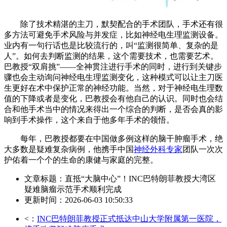
除了技术精湛的主刀，默契配合的手术团队，手术还有很
多方法可避免手术风险与并发症，比如神经电生理监测设备。
业内有一句行话也是比较流行的，叫“监测很简单、复杂的是
人”。如何去判断监测的结果，这个需要技术，也需要艺术。
巴教授“双肩挑”——全神贯注进行手术的同时，进行到关键步
骤也会主动询问神经电生理监测变化，这种模式可以让主刀医
生更好在术中保护正常的神经功能。当然，对于神经电生理数
值的下降或者是变化，巴教授会有他自己的认识。同时也会结
合和他手术当中的情况来得出一个综合的判断，是否会真的影
响到手术操作，这个来自于他多年手术的领悟。
每年，巴教授都要在中国做多例这样的脑干肿瘤手术，绝
大多数是疑难复杂病例，他携手中国
神经外科专家
团队一次次
护佑着一个个的生命的康健与家庭的完整。
文章标题：直抵“大脑中心”！INC巴特朗菲教授大湾区
疑难脑瘤示范手术顺利完成
更新时间：2026-06-03 10:50:33
<：
INC巴特朗菲教授正式抵达中山大学附属第一医院，