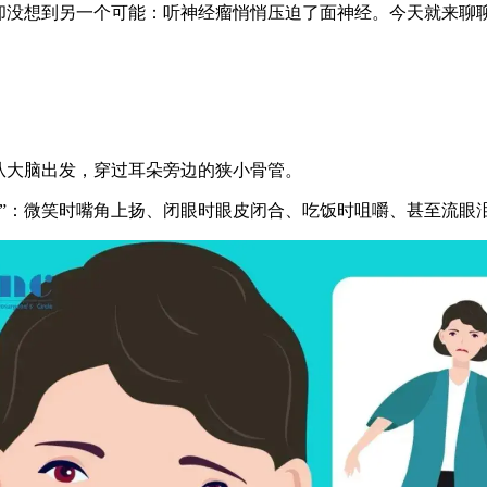
没想到另一个可能：听神经瘤悄悄压迫了面神经。今天就来聊聊，
从大脑出发，穿过耳朵旁边的狭小骨管。
：微笑时嘴角上扬、闭眼时眼皮闭合、吃饭时咀嚼、甚至流眼