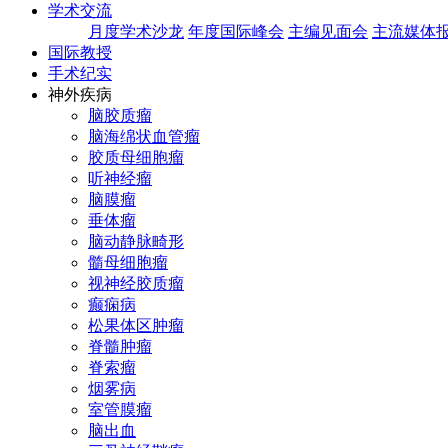
学术交流
月度学术沙龙
年度国际峰会
主编见面会
主流媒体
国际教授
手术纪实
神外疾病
脑胶质瘤
脑海绵状血管瘤
胶质母细胞瘤
听神经瘤
脑膜瘤
垂体瘤
脑动静脉畸形
髓母细胞瘤
视神经胶质瘤
癫痫病
松果体区肿瘤
脊髓肿瘤
脊索瘤
烟雾病
室管膜瘤
脑出血