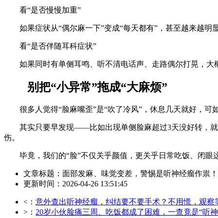
看“是否慢慢加重”
如果症状从“偶尔麻一下”变成“每天都有”，甚至越来越明
看“是否伴随耳科症状”
如果同时有单侧耳鸣、听不清电话声、走路偶尔打晃，大概
别把“小异常”拖成“大麻烦”
很多人觉得“脸麻嘴歪”是“吹了冷风”，休息几天就好，可
其实只要早发现——比如出现单侧脸麻超过3天没好转，就去
伤。
毕竟，我们的“脸”不仅关乎颜值，更关乎日常吃饭、闭眼这
文章标题：面部发麻、味觉变差，警惕是听神经瘤作祟！
更新时间：2026-04-26 13:51:45
<：
意外查出听神经瘤，纠结要不要手术？不用慌，观察
>：
20岁小伙脸痛三周、吃饭都成了困难，一查竟是“听神