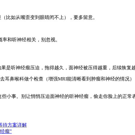
显（比如从嘴歪变到眼睛闭不上），要多留意。
率和听神经相关，别忽视。
如果是听神经瘤压迫，拖得越久，面神经被压得越重，后续恢复
耳鼻喉科做个检查（增强MRI能清晰看到肿瘤和神经的情况）
些小事。别让悄悄压迫面神经的听神经瘤，偷走你脸上的正常
等待方案详解
经瘤”