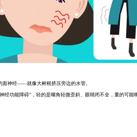
面神经——就像大树根挤压旁边的水管。
经功能障碍”，轻的是嘴角轻微歪斜、眼睛闭不全，重的可能