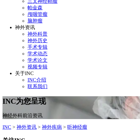
三叉神经鞘瘤
帕金森
颅咽管瘤
脑肿瘤
神外资讯
神外科普
神外历史
手术专辑
学术动态
学术论文
视频专辑
关于INC
INC介绍
联系我们
INC为您呈现
神经外科前沿资讯
INC
>
神外资讯
>
神外疾病
>
听神经瘤