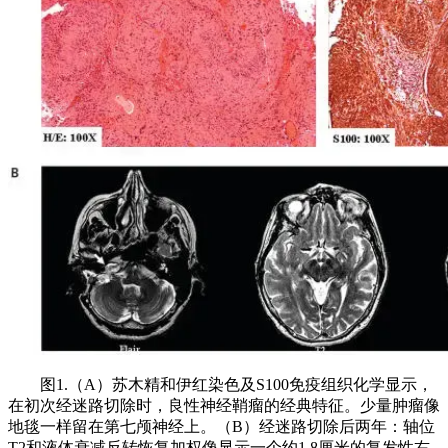
图1.（A）苏木精和伊红染色及S100免疫组织化学显示，
在初次经迷路切除时，良性神经鞘瘤的经典特征。少量肿瘤像
地毯一样留在第七颅神经上。（B）经迷路切除后两年：轴位
T2和液体衰减反转恢复加权像显示一个约1.8厘米的复发性右