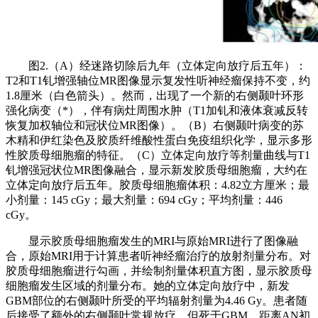
图2.（A）经迷路切除后九年（立体定向放疗后五年）：
T2和T1钆增强轴位MR图像显示复发性听神经瘤保持不变，约
1.8厘米（白色箭头）。然而，出现了一个新的右侧颞叶环形
强化病变（*），伴有病灶周围水肿（T1加钆和液体衰减反转
恢复加权轴位和冠状位MR图像）。（B）右侧颞叶病变的苏
木精和伊红染色及胶质纤维酸性蛋白免疫组织化学，显示多形
性胶质母细胞瘤的特征。（C）立体定向放疗等剂量曲线与T1
钆增强冠状位MR图像融合，显示新发胶质母细胞瘤，大约在
立体定向放疗后五年。胶质母细胞瘤体积：4.82立方厘米；最
小剂量：145 cGy；最大剂量：694 cGy；平均剂量：446
cGy。
显示胶质母细胞瘤发生的MRI与原始MRI进行了图像融
合，原始MRI用于计算患者听神经瘤治疗的放射剂量分布。对
胶质母细胞瘤进行勾画，并绘制剂量体积直方图，显示胶质母
细胞瘤发生区域的剂量分布。她的立体定向放疗中，新发
GBM部位的右侧颞叶所受的平均辐射剂量为4.46 Gy。患者随
后接受了额外的右侧颞叶常规放疗，但死于GBM，距离AN初