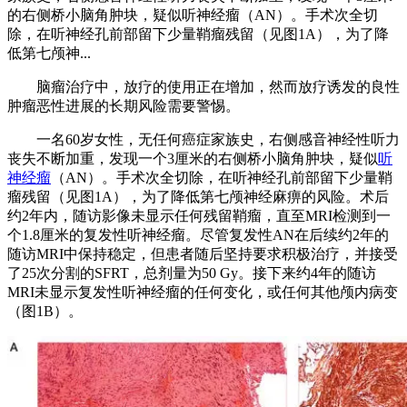
的右侧桥小脑角肿块，疑似听神经瘤（AN）。手术次全切
除，在听神经孔前部留下少量鞘瘤残留（见图1A），为了降
低第七颅神...
脑瘤治疗中，放疗的使用正在增加，然而放疗诱发的良性
肿瘤恶性进展的长期风险需要警惕。
一名60岁女性，无任何癌症家族史，右侧感音神经性听力
丧失不断加重，发现一个3厘米的右侧桥小脑角肿块，疑似
听
神经瘤
（AN）。手术次全切除，在听神经孔前部留下少量鞘
瘤残留（见图1A），为了降低第七颅神经麻痹的风险。术后
约2年内，随访影像未显示任何残留鞘瘤，直至MRI检测到一
个1.8厘米的复发性听神经瘤。尽管复发性AN在后续约2年的
随访MRI中保持稳定，但患者随后坚持要求积极治疗，并接受
了25次分割的SFRT，总剂量为50 Gy。接下来约4年的随访
MRI未显示复发性听神经瘤的任何变化，或任何其他颅内病变
（图1B）。