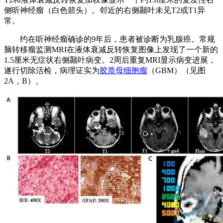
侧听神经瘤（白色箭头）。邻近的右侧颞叶未见T2或T1异
常。
约在听神经瘤确诊的9年后，患者被诊断为乳腺癌。常规
脑转移瘤监测MRI在液体衰减反转恢复图像上发现了一个新的
1.5厘米无症状右侧颞叶病变。2周后重复MRI显示病变进展，
遂行切除活检，病理证实为
胶质母细胞瘤
（GBM）（见图
2A，B）。