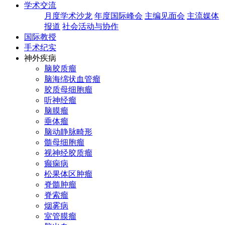
学术交流
月度学术沙龙
年度国际峰会
主编见面会
主流媒体
报道
社会活动与协作
国际教授
手术纪实
神外疾病
脑胶质瘤
脑海绵状血管瘤
胶质母细胞瘤
听神经瘤
脑膜瘤
垂体瘤
脑动静脉畸形
髓母细胞瘤
视神经胶质瘤
癫痫病
松果体区肿瘤
脊髓肿瘤
脊索瘤
烟雾病
室管膜瘤