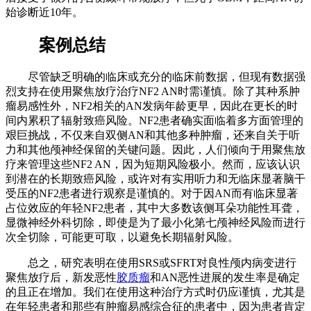
始诊断近10年。
案例总结
尽管缺乏明确的临床或充分的临床前数据，但现有数据强
烈支持在使用聚焦放疗治疗NF2 AN时需谨慎。除了其种系肿
瘤易感性外，NF2相关的AN发病年龄更早，因此在更长的时
间内累积了辐射致癌风险。NF2患者确实面临着多方面管理的
艰巨挑战，不仅来自双侧AN和其他多种肿瘤，还来自关于听
力和其他颅神经保留的关键问题。因此，人们倾向于用聚焦放
疗来管理这些NF2 AN，因为短期风险极小。然而，应该认识
到潜在的长期致癌风险，或许对有实用听力和无临床显著脑干
受压的NF2患者进行观察是谨慎的。对于因AN而有临床显著
占位效应的年轻NF2患者，其中大多数该侧耳朵功能性耳聋，
显微神经外科切除，即使是为了最小化第七颅神经风险而进行
次全切除，可能更可取，以避免长期辐射风险。
总之，研究表明在使用SRS或SFRT对良性颅内病变进行
聚焦放疗后，新发恶性
胶质瘤
和AN恶性进展的发生率是确定
的且正在增加。我们在使用这种治疗方式时仍应谨慎，尤其是
在年轻患者和那些有肿瘤易感综合征的患者中，因为患者肯定