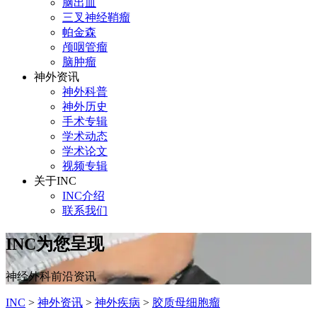
脑出血
三叉神经鞘瘤
帕金森
颅咽管瘤
脑肿瘤
神外资讯
神外科普
神外历史
手术专辑
学术动态
学术论文
视频专辑
关于INC
INC介绍
联系我们
INC为您呈现
神经外科前沿资讯
INC
>
神外资讯
>
神外疾病
>
胶质母细胞瘤